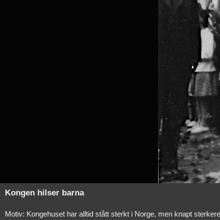
Kongen hilser barna
Motiv: Kongehuset har alltid stått sterkt i Norge, men knapt sterker