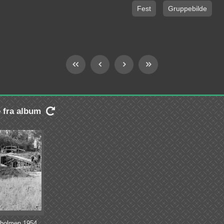
Fest
Gruppebilde
e fra album

uholmen 1954