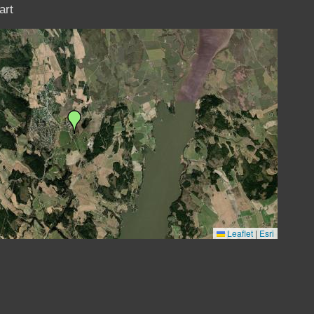
art
Leaflet
|
Esri