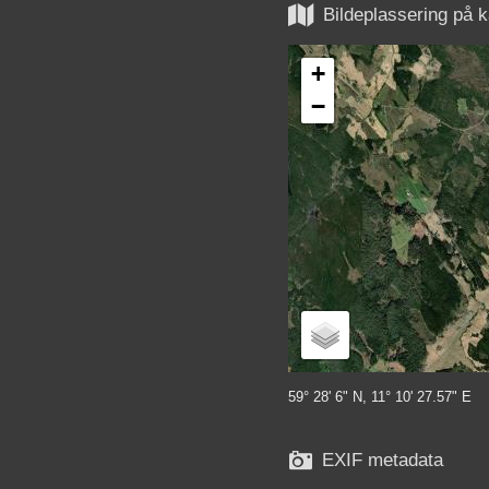

Bildeplassering på k
+
−
59° 28' 6" N, 11° 10' 27.57" E

EXIF metadata