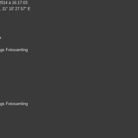
2014 à 16:17:03
, 11° 10' 27.57" E
a
lags Fotosamling
lags Fotosamling