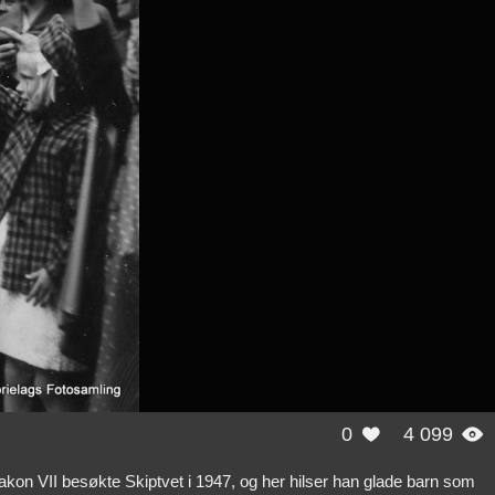
0
4 099


aakon VII besøkte Skiptvet i 1947, og her hilser han glade barn som