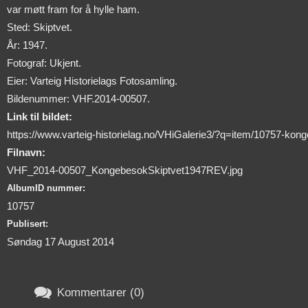
var møtt fram for å hylle ham.
Sted: Skiptvet.
År: 1947.
Fotograf: Ukjent.
Eier: Varteig Historielags Fotosamling.
Bildenummer: VHF.2014-00507.
Link til bildet:
https://www.varteig-historielag.no/VHiGalerie3/?q=item/10757-kong
Filnavn:
VHF_2014-00507_KongebesokSkiptvet1947REV.jpg
AlbumID nummer:
10757
Publisert:
Søndag 17 August 2014

Kommentarer (0)