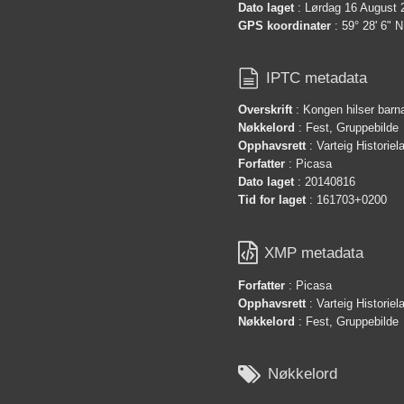
Dato laget
: Lørdag 16 August 
GPS koordinater
: 59° 28' 6" N

IPTC metadata
Overskrift
: Kongen hilser barn
Nøkkelord
: Fest, Gruppebilde
Opphavsrett
: Varteig Historie
Forfatter
: Picasa
Dato laget
: 20140816
Tid for laget
: 161703+0200

XMP metadata
Forfatter
: Picasa
Opphavsrett
: Varteig Historie
Nøkkelord
: Fest, Gruppebilde

Nøkkelord