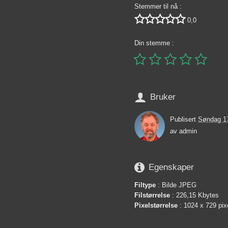
Stemmer til nå :





0,0
Din stemme :






Bruker
Publisert
Søndag 1
av
admin

Egenskaper
Filtype
: Bilde JPEG
Filstørrelse
: 226,15 Kbytes
Pixelstørrelse
: 1024 x 729 pix