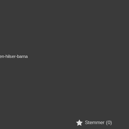
en-hilser-barna

Stemmer (
0
)