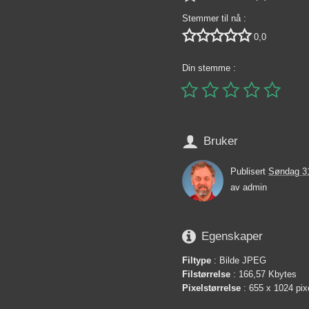
Stemmer til nå :





0,0
Din stemme :






Bruker
Publisert
Søndag 3
av
admin

Egenskaper
Filtype
: Bilde JPEG
Filstørrelse
: 166,57 Kbytes
Pixelstørrelse
: 655 x 1024 pix