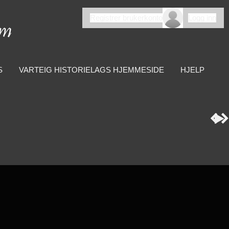
Registrer brukerkonto
Logg inn
S
VARTEIG HISTORIELAGS HJEMMESIDE
HJELP


