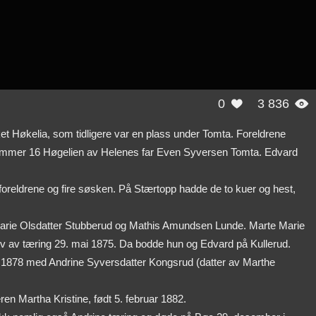
0
3 836


ket Høkelia, som tidligere var en plass under Tomta. Foreldrene
nummer 16 Høgelien av Helenes far Even Syversen Tomta. Edvard
reldrene og fire søsken. På Stærtopp hadde de to kuer og hest,
 Marie Olsdatter Stubberud og Mathis Amundsen Lunde. Marte Marie
v av tæring 29. mai 1875. Da bodde hun og Edvard på Kullerud.
 1878 med Andrine Syversdatter Kongsrud (datter av Marthe
n Martha Kristine, født 5. februar 1882.