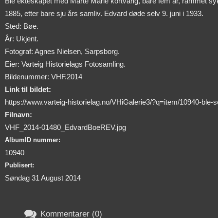
Ble ekteskapet med Marte Marie kortvarig, bare fem år, rammet sy
1885, etter bare sju års samliv. Edvard døde selv 9. juni i 1933.
Sted: Bøe.
År: Ukjent.
Fotograf: Agnes Nielsen, Sarpsborg.
Eier: Varteig Historielags Fotosamling.
Bildenummer: VHF.2014
Link til bildet:
https://www.varteig-historielag.no/VHiGalerie3/?q=item/10940-ble-
Filnavn:
VHF_2014-01480_EdvardBoeREV.jpg
AlbumID nummer:
10940
Publisert:
Søndag 31 August 2014

Kommentarer (0)