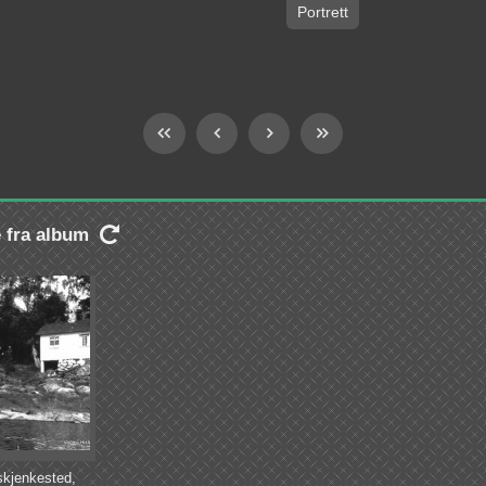
Portrett
e fra album

kjenkested,