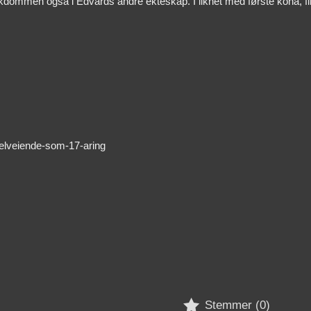
kdommen også i Edvards andre ekteskap. I likhet med første kona, f
selveiende-som-17-aring

Stemmer (
0
)