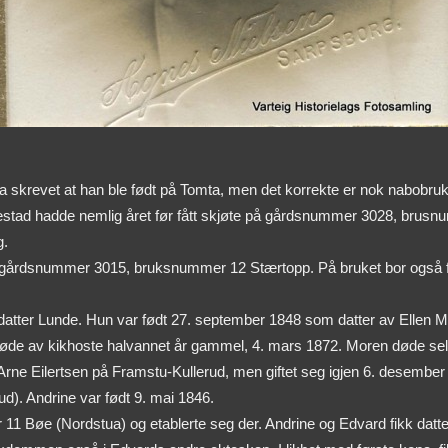
oka skrevet at han ble født på Tomta, men det korrekte er nok nabobru
estad hadde nemlig året før fått skjøte på gårdsnummer 3028, brus
g.
r gårdsnummer 3015, bruksnummer 12 Stærtopp. På bruket bor også fo
isdatter Lunde. Hun var født 27. september 1848 som datter av Ellen
øde av kikhoste halvannet år gammel, 4. mars 1872. Moren døde sel
ne Eilertsen på Framstu-Kullerud, men giftet seg igjen 6. desember
d). Andrine var født 9. mai 1846.
Bøe (Nordstua) og etablerte seg der. Andrine og Edvard fikk dattere