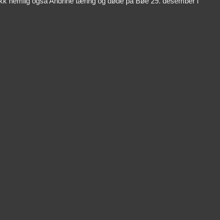
ikk nemlig også Andrine tæring og døde på Bøe 29. desember i