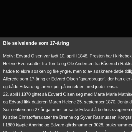
Ble selveiende som 17-åring
Motiv: Edvard Olsen var født 10. april i 1848. Presten har i kirkeb
Helene Evensdatter fra Tomta og Ole Andersen fra Båserud i Rakk
hadde to eldre søsken og fire yngre, men to av søsknene døde tidli
Allerede som 17-åring er Edvard Olsen ”gaardbruger”, der han eie
og både Edvard og faren sper på inntekten med jobb i lensa.
22. april i 1870 giftet så Edvard Olsen seg med Marte Marie Math
og Edvard fikk datteren Maren Helene 25. september 1870. Jenta d
Som enkemann 27 år gammel fortsatte Edvard å bo hos svogeren Ar
Kristine Christoffersdatter fra Brenne og Syver Rasmussen Kongsru
I 1880 kjøpte Andrine og Edvard gårdsnummer 3028, bruksnummer 11 