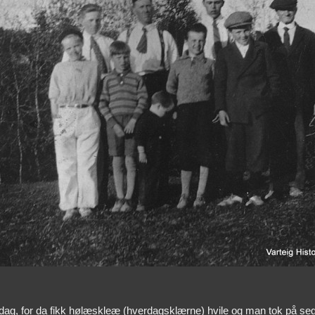
øndag, for da fikk hølæskleæ (hverdagsklærne) hvile og man tok på seg hvi