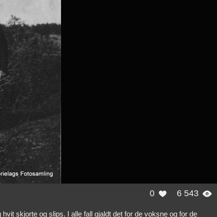
0
6 543


t skjorte og slips. I alle fall gjaldt det for de voksne og for de