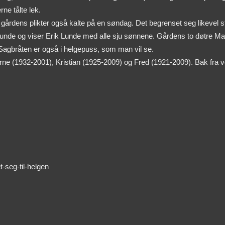
ne tålte lek.
årdens plikter også kalte på en søndag. Det begrenset seg likevel stor
nde og viser Erik Lunde med alle sju sønnene. Gårdens to døtre Marth
a Sagbråten er også i helgepuss, som man vil se.
, Arne (1932-2001), Kristian (1925-2009) og Fred (1921-2009). Bak fra 
-seg-til-helgen