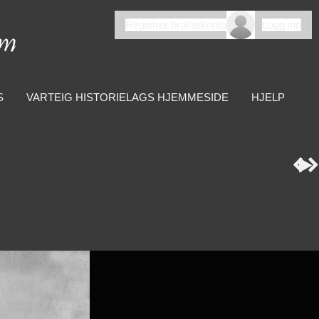
Registrer brukerkonto
Logg inn
S
VARTEIG HISTORIELAGS HJEMMESIDE
HJELP


