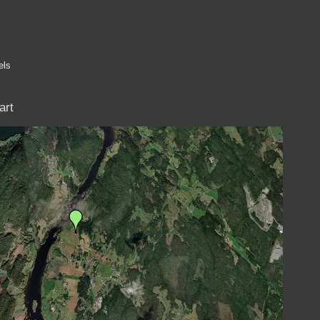
els
art