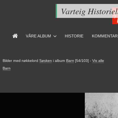
Varteig Historie
VÅRE ALBUM
HISTORIE
KOMMENTAR
Bilder med nøkkelord
Søsken
i album
Barn
[54/103]
-
Vis alle
Barn