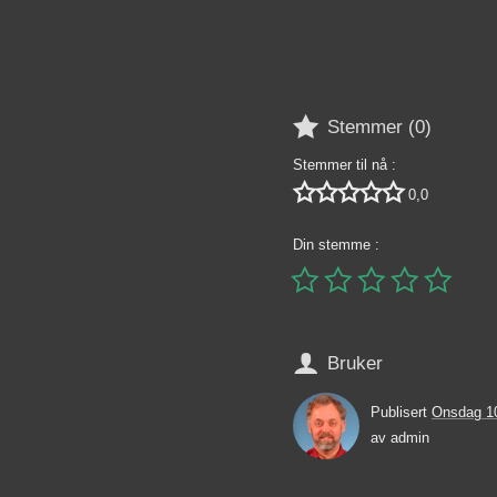

Stemmer (
0
)
Stemmer til nå :





0,0
Din stemme :






Bruker
Publisert
Onsdag 1
av
admin