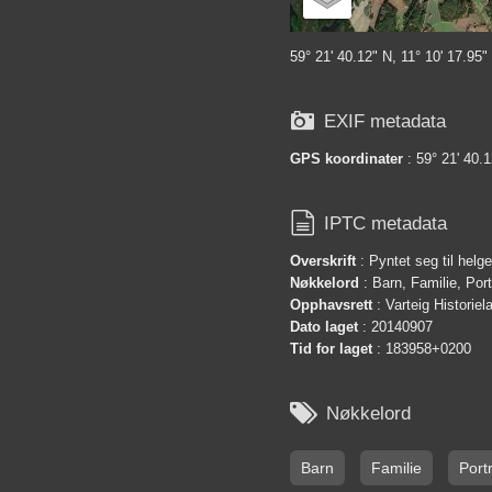
59° 21' 40.12" N, 11° 10' 17.95"

EXIF metadata
GPS koordinater
: 59° 21' 40.1

IPTC metadata
Overskrift
: Pyntet seg til helg
Nøkkelord
: Barn, Familie, Por
Opphavsrett
: Varteig Historie
Dato laget
: 20140907
Tid for laget
: 183958+0200

Nøkkelord
Barn
Familie
Portr