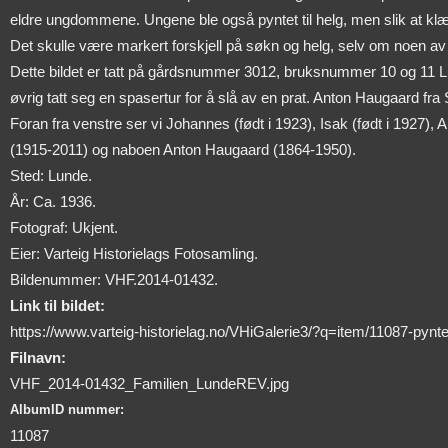
eldre ungdommene. Ungene ble også pyntet til helg, men slik at klær
Det skulle være markert forskjell på søkn og helg, selv om noen av g
Dette bildet er tatt på gårdsnummer 3012, bruksnummer 10 og 11 Lu
øvrig tatt seg en spasertur for å slå av en prat. Anton Haugaard fr
Foran fra venstre ser vi Johannes (født i 1923), Isak (født i 1927)
(1915-2011) og naboen Anton Haugaard (1864-1950).
Sted: Lunde.
År: Ca. 1936.
Fotograf: Ukjent.
Eier: Varteig Historielags Fotosamling.
Bildenummer: VHF.2014-01432.
Link til bildet:
https://www.varteig-historielag.no/VHiGalerie3/?q=item/11087-pyntet
Filnavn:
VHF_2014-01432_Familien_LundeREV.jpg
AlbumID nummer:
11087