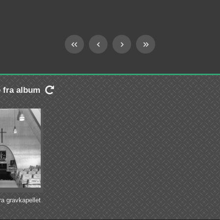
e fra album

fra gravkapellet