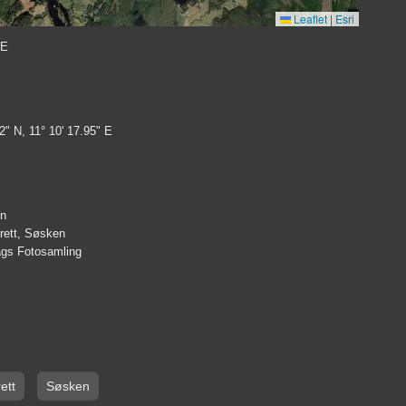
Leaflet
|
Esri
 E
2" N, 11° 10' 17.95" E
en
trett, Søsken
lags Fotosamling
ett
Søsken