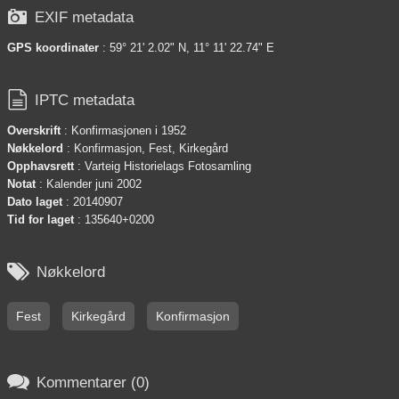

EXIF metadata
GPS koordinater
: 59° 21' 2.02" N, 11° 11' 22.74" E

IPTC metadata
Overskrift
: Konfirmasjonen i 1952
Nøkkelord
: Konfirmasjon, Fest, Kirkegård
Opphavsrett
: Varteig Historielags Fotosamling
Notat
: Kalender juni 2002
Dato laget
: 20140907
Tid for laget
: 135640+0200

Nøkkelord
Fest
Kirkegård
Konfirmasjon

Kommentarer (0)