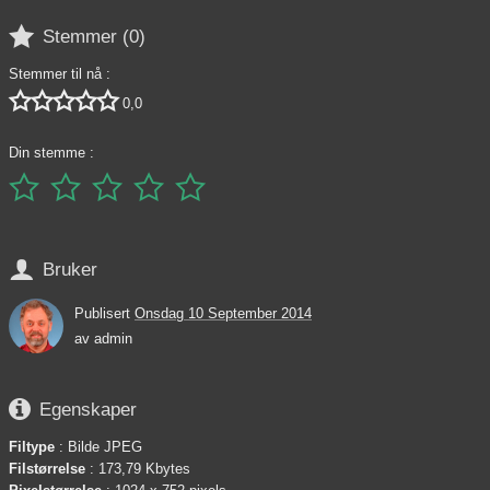

Stemmer (
0
)
Stemmer til nå :





0,0
Din stemme :






Bruker
Publisert
Onsdag 10 September 2014
av
admin

Egenskaper
Filtype
: Bilde JPEG
Filstørrelse
: 173,79 Kbytes