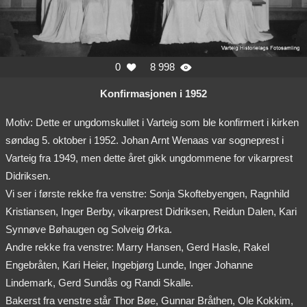
0
8 998


Konfirmasjonen i 1952
Motiv: Dette er ungdomskullet i Varteig som ble konfirmert i kirken
søndag 5. oktober i 1952. Johan Arnt Wenaas var sogneprest i
Varteig fra 1949, men dette året gikk ungdommene for vikarprest
Didriksen.
Vi ser i første rekke fra venstre: Sonja Skoftebyengen, Ragnhild
Kristiansen, Inger Berby, vikarprest Didriksen, Reidun Dalen, Kari
Synnøve Bøhaugen og Solveig Ørka.
Andre rekke fra venstre: Marry Hansen, Gerd Hasle, Rakel
Engebråten, Kari Heier, Ingebjørg Lunde, Inger Johanne
Lindemark, Gerd Sundås og Randi Skalle.
Bakerst fra venstre står Thor Bøe, Gunnar Bråthen, Ole Kokkim,