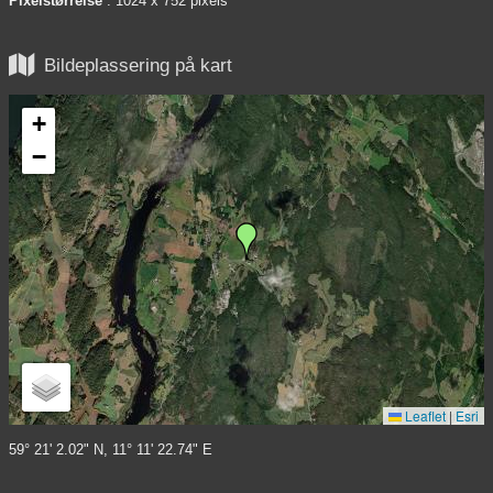
Pixelstørrelse
: 1024 x 752 pixels

Bildeplassering på kart
+
−
Leaflet
|
Esri
59° 21' 2.02" N, 11° 11' 22.74" E