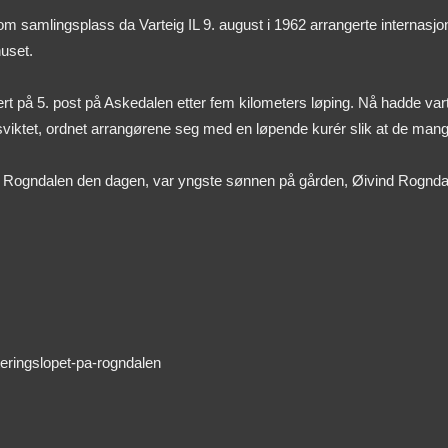
samlingsplass da Varteig IL 9. august i 1962 arrangerte internasjonal
uset.
på 5. post på Askedalen etter fem kilometers løping. Nå hadde varting
t sviktet, ordnet arrangørene seg med en løpende kurér slik at de ma
Rogndalen den dagen, var yngste sønnen på gården, Øivind Rognda
teringslopet-pa-rogndalen