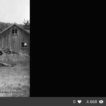
0
4 668

