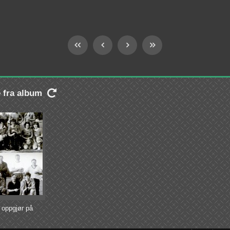
e fra album

 oppgjør på
llbanen