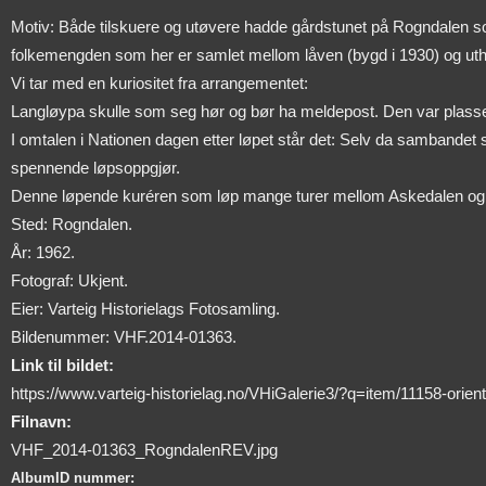
Motiv: Både tilskuere og utøvere hadde gårdstunet på Rogndalen som 
folkemengden som her er samlet mellom låven (bygd i 1930) og uth
Vi tar med en kuriositet fra arrangementet:
Langløypa skulle som seg hør og bør ha meldepost. Den var plassert 
I omtalen i Nationen dagen etter løpet står det: Selv da sambande
spennende løpsoppgjør.
Denne løpende kuréren som løp mange turer mellom Askedalen og 
Sted: Rogndalen.
År: 1962.
Fotograf: Ukjent.
Eier: Varteig Historielags Fotosamling.
Bildenummer: VHF.2014-01363.
Link til bildet:
https://www.varteig-historielag.no/VHiGalerie3/?q=item/11158-orien
Filnavn:
VHF_2014-01363_RogndalenREV.jpg
AlbumID nummer: