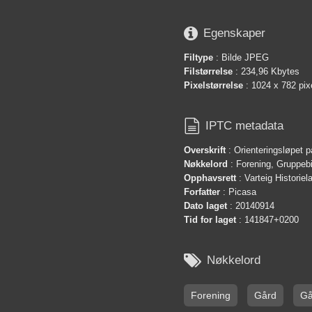

Egenskaper
Filtype
: Bilde JPEG
Filstørrelse
: 234,96 Kbytes
Pixelstørrelse
: 1024 x 782 pix

IPTC metadata
Overskrift
: Orienteringsløpet 
Nøkkelord
: Forening, Gruppeb
Opphavsrett
: Varteig Historie
Forfatter
: Picasa
Dato laget
: 20140914
Tid for laget
: 141847+0200

Nøkkelord
Forening
Gård
Gå