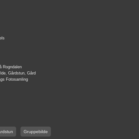
els
på Rogndalen
ilde, Gårdstun, Gård
lags Fotosamling
rdstun
Gruppebilde