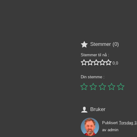

Stemmer (
0
)
Stemmer til nå :





0,0
Din stemme :






Bruker
Publisert
Torsdag 1
av
admin