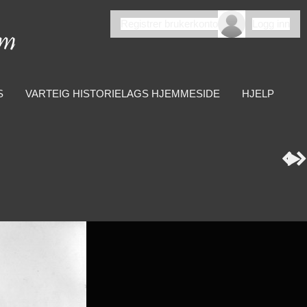
Registrer brukerkonto
Logg inn
S
VARTEIG HISTORIELAGS HJEMMESIDE
HJELP


