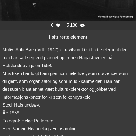
0
5 188


I sitt rette element
Motiv: Arild Bøe (født i 1947) er utvilsomt i sitt rette element der
han har satt seg ved pianoet hjemme i Hagastuveien på
Hafslundsøy i julen 1959.
Musikken har fulgt ham gjennom hele livet, som utøvende, som
dirigent, som organisator og som musikkanmelder. Han har
dessuten blant annet vært kulturskolerektor og jobbet ved
Informasjonskontor for kristen folkehøyskole.
Sted: Hafslundsøy.
År: 1959.
Fotograf: Helge Pettersen.
Eier: Varteig Historielags Fotosamling.