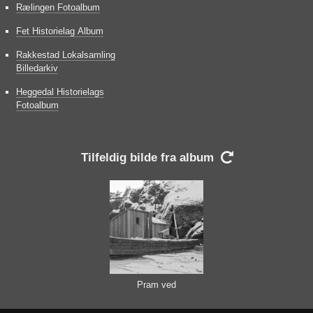
Rælingen Fotoalbum
Fet Historielag Album
Rakkestad Lokalsamling
Billedarkiv
Heggedal Historielags
Fotoalbum
Tilfeldig bilde fra album

Pram ved
Sølvstufoss.