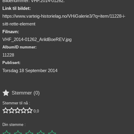
Bildenummer: VHF.2014-01262.
Link til bildet:
https://www.varteig-historielag.no/VHiGalerie3/?q=item/11228-i-
sitt-rette-element
Filnavn:
VHF_2014-01262_ArildBoeREV.jpg
AlbumID nummer:
11228
Publisert:
Torsdag 18 September 2014

Stemmer (
0
)
Stemmer til nå :





0,0
Din stemme :