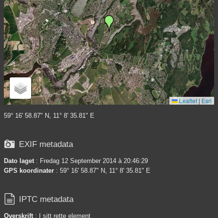
Leaflet
|
Esri
59° 16' 58.87" N, 11° 8' 35.81" E

EXIF metadata
Dato laget
: Fredag 12 September 2014 à 20:46:29
GPS koordinater
: 59° 16' 58.87" N, 11° 8' 35.81" E

IPTC metadata
Overskrift
: I sitt rette element