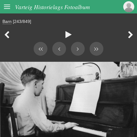

Varteig Historielags Fotoalbum
Barn
[243/849]


