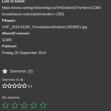
Link til bildet:
https://www.varteig-historielag.no/VHiGalerie3/?q=item/11365-
forsteklasse-ved-kokkimskolen-i-1953
Filnavn:
VHF_2014-01287_ForsteklasseKokkim1953REV.jpg
AlbumID nummer:
11365
Publisert:
Fredag 26 September 2014

Stemmer (
0
)
Stemmer til nå :





0,0
Din stemme :




