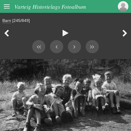

Varteig Historielags Fotoalbum
Barn
[245/849]


