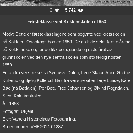
0
5 742


Førsteklasse ved Kokkimskolen i 1953
Motiv: Dette er førsteklassingene som begynte ved kretsskolen
på Kokkim i Ovaskogs høsten 1953. De gikk de seks første årene
på Kokkimskolen, før de fikk det sjuende og siste året av
grunnskolen ved den nye sentralskolen som sto ferdig høsten
1959.
Foran fra venstre ser vi Synnøve Dalen, Irene Skaar, Anne Grethe
Kullerud og Bjørg Kullerud. Bak fra venstre sitter Terje Lunde, Kåre
Bøe (nå Bødalen), Per Bøe, Fred Johansen og Øivind Rogndalen.
Sted: Kokkimskolen.
År: 1953.
Fotograf: Ukjent.
Eier: Varteig Historielags Fotosamling.
Bildenummer: VHF.2014-01287.