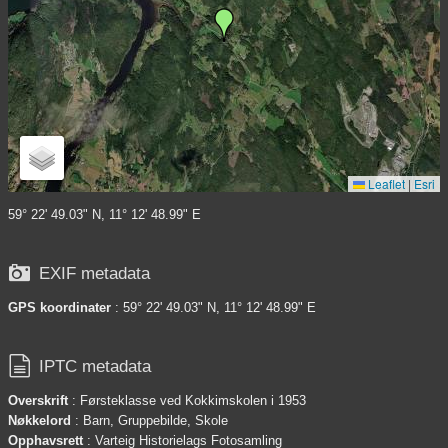
Leaflet
|
Esri
59° 22' 49.03" N, 11° 12' 48.99" E

EXIF metadata
GPS koordinater
: 59° 22' 49.03" N, 11° 12' 48.99" E

IPTC metadata
Overskrift
: Førsteklasse ved Kokkimskolen i 1953
Nøkkelord
: Barn, Gruppebilde, Skole
Opphavsrett
: Varteig Historielags Fotosamling