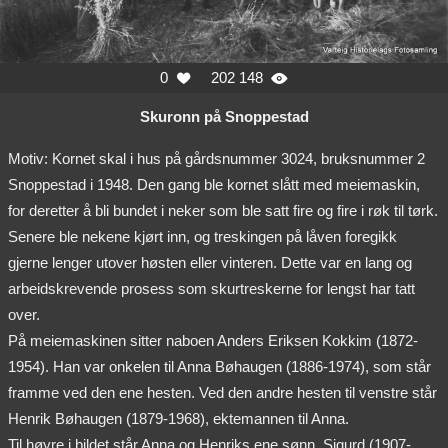
0
202 148


Skuronn på Snoppestad
Motiv: Kornet skal i hus på gårdsnummer 3024, bruksnummer 2
Snoppestad i 1948. Den gang ble kornet slått med meiemaskin,
for deretter å bli bundet i neker som ble satt fire og fire i røk til tørk.
Senere ble nekene kjørt inn, og treskingen på låven foregikk
gjerne lenger utover høsten eller vinteren. Dette var en lang og
arbeidskrevende prosess som skurtreskerne for lengst har tatt
over.
På meiemaskinen sitter naboen Anders Eriksen Kokkim (1872-
1954). Han var onkelen til Anna Bøhaugen (1886-1974), som står
framme ved den ene hesten. Ved den andre hesten til venstre står
Henrik Bøhaugen (1879-1968), ektemannen til Anna.
Til høyre i bildet står Anna og Henriks ene sønn, Sigurd (1907-