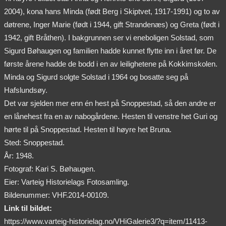
2004), kona hans Minda (født Berg i Skiptvet, 1917-1991) og to av
døtrene, Inger Marie (født i 1944, gift Strandenæs) og Greta (født i
1942, gift Bråthen). I bakgrunnen ser vi eneboligen Solstad, som
Sigurd Bøhaugen og familien hadde kunnet flytte inn i året før. De
første årene hadde de bodd i en av leilighetene på Kokkimskolen.
Minda og Sigurd solgte Solstad i 1964 og bosatte seg på
Hafslundsøy.
Det var sjelden mer enn én hest på Snoppestad, så den andre er
en lånehest fra en av nabogårdene. Hesten til venstre het Guri og
hørte til på Snoppestad. Hesten til høyre het Bruna.
Sted: Snoppestad.
År: 1948.
Fotograf: Kari S. Bøhaugen.
Eier: Varteig Historielags Fotosamling.
Bildenummer: VHF.2014-00109.
Link til bildet:
https://www.varteig-historielag.no/VHiGalerie3/?q=item/11413-