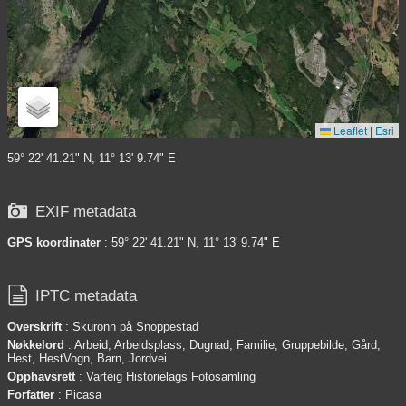
Leaflet
|
Esri
59° 22' 41.21" N, 11° 13' 9.74" E

EXIF metadata
GPS koordinater
: 59° 22' 41.21" N, 11° 13' 9.74" E

IPTC metadata
Overskrift
: Skuronn på Snoppestad
Nøkkelord
: Arbeid, Arbeidsplass, Dugnad, Familie, Gruppebilde, Gård,
Hest, HestVogn, Barn, Jordvei
Opphavsrett
: Varteig Historielags Fotosamling
Forfatter
: Picasa