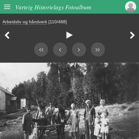

Varteig Historielags Fotoalbum
Arbeidsliv og håndverk
[110/488]


