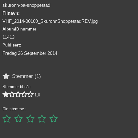
skuronn-pa-snoppestad
Filnavn:
VHF_2014-00109_SkuronnSnoppestadREV.jpg
AlbumID nummer:
11413
Publisert:
Fredag 26 September 2014

Stemmer (
1
)
Stemmer til nå :





1,0
Din stemme :




