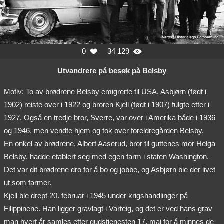
0
34 129


Utvandrere på besøk på Belsby
Motiv: To av brødrene Belsby emigrerte til USA, Asbjørn (født i
1902) reiste over i 1922 og broren Kjell (født i 1907) fulgte etter i
1927. Også en tredje bror, Sverre, var over i Amerika både i 1936
og 1946, men vendte hjem og tok over foreldregården Belsby.
En onkel av brødrene, Albert Aaserud, bror til guttenes mor Helga
Belsby, hadde etablert seg med egen farm i staten Washington.
Det var dit brødrene dro for å bo og jobbe, og Asbjørn ble der livet
ut som farmer.
Kjell ble drept 20. februar i 1945 under krigshandlinger på
Filippinene. Han ligger gravlagt i Varteig, og det er ved hans grav
man hvert år samles etter gudstjenesten 17. mai for å minnes de