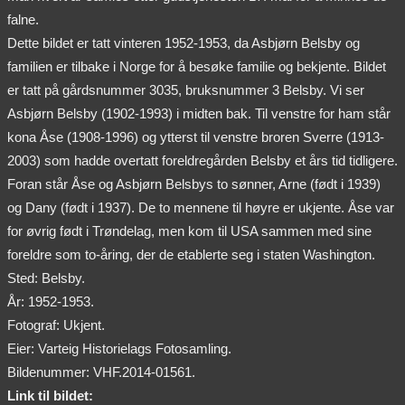
falne.
Dette bildet er tatt vinteren 1952-1953, da Asbjørn Belsby og
familien er tilbake i Norge for å besøke familie og bekjente. Bildet
er tatt på gårdsnummer 3035, bruksnummer 3 Belsby. Vi ser
Asbjørn Belsby (1902-1993) i midten bak. Til venstre for ham står
kona Åse (1908-1996) og ytterst til venstre broren Sverre (1913-
2003) som hadde overtatt foreldregården Belsby et års tid tidligere.
Foran står Åse og Asbjørn Belsbys to sønner, Arne (født i 1939)
og Dany (født i 1937). De to mennene til høyre er ukjente. Åse var
for øvrig født i Trøndelag, men kom til USA sammen med sine
foreldre som to-åring, der de etablerte seg i staten Washington.
Sted: Belsby.
År: 1952-1953.
Fotograf: Ukjent.
Eier: Varteig Historielags Fotosamling.
Bildenummer: VHF.2014-01561.
Link til bildet: