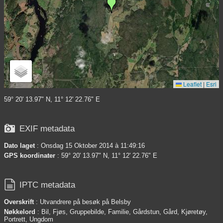
Leaflet
|
Esri
59° 20' 13.97" N, 11° 12' 22.76" E

EXIF metadata
Dato laget
: Onsdag 15 Oktober 2014 à 11:49:16
GPS koordinater
: 59° 20' 13.97" N, 11° 12' 22.76" E

IPTC metadata
Overskrift
: Utvandrere på besøk på Belsby
Nøkkelord
: Bil, Fjøs, Gruppebilde, Familie, Gårdstun, Gård, Kjøretøy,
Portrett, Ungdom