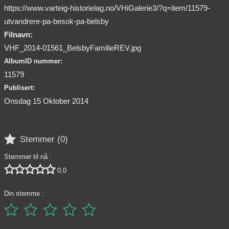
https://www.varteig-historielag.no/VHiGalerie3/?q=item/11579-
utvandrere-pa-besok-pa-belsby
Filnavn:
VHF_2014-01561_BelsbyFamilieREV.jpg
AlbumID nummer:
11579
Publisert:
Onsdag 15 Oktober 2014

Stemmer (
0
)
Stemmer til nå :





0,0
Din stemme :




