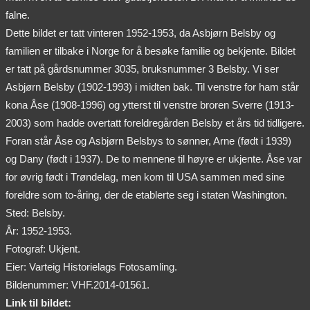
falne.
Dette bildet er tatt vinteren 1952-1953, da Asbjørn Belsby og
familien er tilbake i Norge for å besøke familie og bekjente. Bildet
er tatt på gårdsnummer 3035, bruksnummer 3 Belsby. Vi ser
Asbjørn Belsby (1902-1993) i midten bak. Til venstre for ham står
kona Åse (1908-1996) og ytterst til venstre broren Sverre (1913-
2003) som hadde overtatt foreldregården Belsby et års tid tidligere.
Foran står Åse og Asbjørn Belsbys to sønner, Arne (født i 1939)
og Dany (født i 1937). De to mennene til høyre er ukjente. Åse var
for øvrig født i Trøndelag, men kom til USA sammen med sine
foreldre som to-åring, der de etablerte seg i staten Washington.
Sted: Belsby.
År: 1952-1953.
Fotograf: Ukjent.
Eier: Varteig Historielags Fotosamling.
Bildenummer: VHF.2014-01561.
Link til bildet: