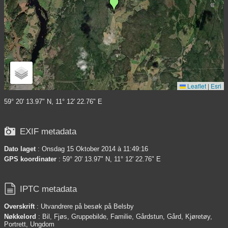
Leaflet
|
Esri
59° 20' 13.97" N, 11° 12' 22.76" E

EXIF metadata
Dato laget
: Onsdag 15 Oktober 2014 à 11:49:16
GPS koordinater
: 59° 20' 13.97" N, 11° 12' 22.76" E

IPTC metadata
Overskrift
: Utvandrere på besøk på Belsby
Nøkkelord
: Bil, Fjøs, Gruppebilde, Familie, Gårdstun, Gård, Kjøretøy,
Portrett, Ungdom