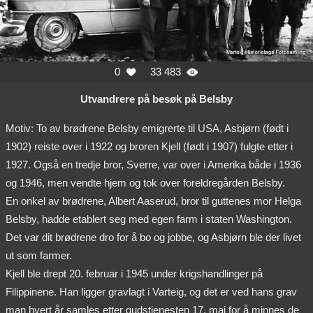
0
33 483


Utvandrere på besøk på Belsby
Motiv: To av brødrene Belsby emigrerte til USA, Asbjørn (født i
1902) reiste over i 1922 og broren Kjell (født i 1907) fulgte etter i
1927. Også en tredje bror, Sverre, var over i Amerika både i 1936
og 1946, men vendte hjem og tok over foreldregården Belsby.
En onkel av brødrene, Albert Aaserud, bror til guttenes mor Helga
Belsby, hadde etablert seg med egen farm i staten Washington.
Det var dit brødrene dro for å bo og jobbe, og Asbjørn ble der livet
ut som farmer.
Kjell ble drept 20. februar i 1945 under krigshandlinger på
Filippinene. Han ligger gravlagt i Varteig, og det er ved hans grav
man hvert år samles etter gudstjenesten 17. mai for å minnes de