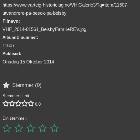
https://www.varteig-historielag.no/VHiGalerie3/?q=item/11607-
utvandrere-pa-besok-pa-belsby
Filnavn:
VHF_2014-01561_BelsbyFamilieREV.jpg
AlbumID nummer:
11607
Publisert:
Onsdag 15 Oktober 2014

Stemmer (
0
)
Stemmer til nå :





0,0
Din stemme :




