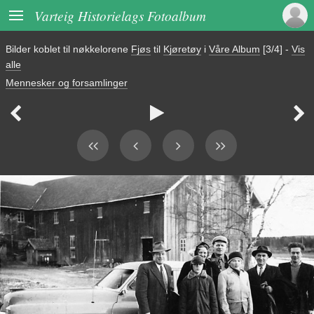

Varteig Historielags Fotoalbum
Bilder koblet til nøkkelorene
Fjøs
til
Kjøretøy
i
Våre Album
[3/4]
-
Vis
alle
Mennesker og forsamlinger


