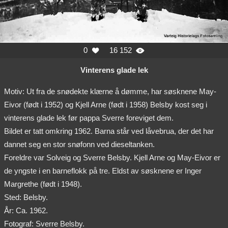
0
16 152


Vinterens glade lek
Motiv: Ut fra de snødekte klærne å dømme, har søsknene May-
Eivor (født i 1952) og Kjell Arne (født i 1958) Belsby kost seg i
vinterens glade lek før pappa Sverre foreviget dem.
Bildet er tatt omkring 1962. Barna står ved låvebrua, der det har
dannet seg en stor snøfonn ved dieseltanken.
Foreldre var Solveig og Sverre Belsby. Kjell Arne og May-Eivor er
de yngste i en barneflokk på tre. Eldst av søsknene er Inger
Margrethe (født i 1948).
Sted: Belsby.
År: Ca. 1962.
Fotograf: Sverre Belsby.