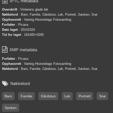

IPTC metadata
Overskrift
: Vinterens glade lek
Nøkkelord
: Barn, Familie, Gårdstun, Lek, Portrett, Søsken, Snø
Opphavsrett
: Varteig Historielags Fotosamling
Forfatter
: Picasa
Dato laget
: 20141024
Tid for laget
: 191405+0200

XMP metadata
Forfatter
: Picasa
Opphavsrett
: Varteig Historielags Fotosamling
Nøkkelord
: Barn, Familie, Gårdstun, Lek, Portrett, Søsken, Snø

Nøkkelord
Barn
Familie
Gårdstun
Lek
Portrett
Snø
Søsken