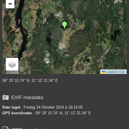
−
Leaflet
|
Esri
59° 20' 15.74" N, 11° 12' 21.34" E

EXIF metadata
Dato laget
: Fredag 24 Oktober 2014 à 19:14:05
GPS koordinater
: 59° 20' 15.74" N, 11° 12' 21.34" E