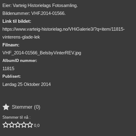
Eier: Varteig Historielags Fotosamling.
Bildenummer: VHF.2014-01566.
Link til bildet:
https://www.varteig-historielag.no/VHiGalerie3/?q=item/11815-
vinterens-glade-lek
Filnavn:
VHF_2014-01566_BelsbyVinterREV.jpg
AlbumID nummer:
11815
Publisert:
Lørdag 25 Oktober 2014

Stemmer (
0
)
Stemmer til nå :





0,0