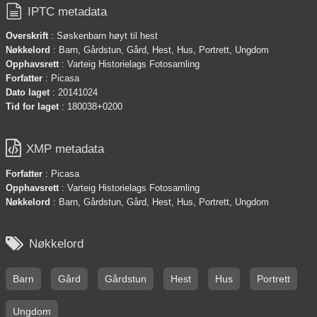

IPTC metadata
Overskrift
: Søskenbarn høyt til hest
Nøkkelord
: Barn, Gårdstun, Gård, Hest, Hus, Portrett, Ungdom
Opphavsrett
: Varteig Historielags Fotosamling
Forfatter
: Picasa
Dato laget
: 20141024
Tid for laget
: 180038+0200

XMP metadata
Forfatter
: Picasa
Opphavsrett
: Varteig Historielags Fotosamling
Nøkkelord
: Barn, Gårdstun, Gård, Hest, Hus, Portrett, Ungdom

Nøkkelord
Barn
Gård
Gårdstun
Hest
Hus
Portrett
Ungdom