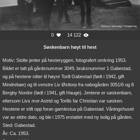
0
14 122


Søskenbarn høyt til hest
Motiv: Stolte jenter på hesteryggen, fotografert omkring 1953.
Bildet er tatt på gårdsnummer 3049, bruksnummer 1 Gabestad,
og på hestene sitter til høyre Torill Gabestad (født i 1942, gift
Mindrebøe) og til venstre Liv Østtorp fra nabogården 3051/6 og 8
Bergby Nordre (født i 1941, gift Hauge). Jentene er søskenbarn,
ettersom Livs mor Astrid og Torills far Christian var søsken.
Hestene er stilt opp foran gamlestua på Gabestad. Våningshuset
var av eldre dato, og ble i 1975 erstattet med ny bolig på gården.
Sted: Gabestad.
År: Ca. 1953.