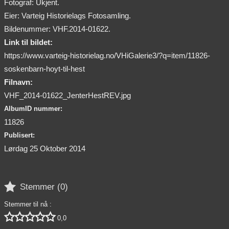
Fotograf: Ukjent.
Eier: Varteig Historielags Fotosamling.
Bildenummer: VHF.2014-01622.
Link til bildet:
https://www.varteig-historielag.no/VHiGalerie3/?q=item/11826-
soskenbarn-hoyt-til-hest
Filnavn:
VHF_2014-01622_JenterHestREV.jpg
AlbumID nummer:
11826
Publisert:
Lørdag 25 Oktober 2014

Stemmer (
0
)
Stemmer til nå :





0,0