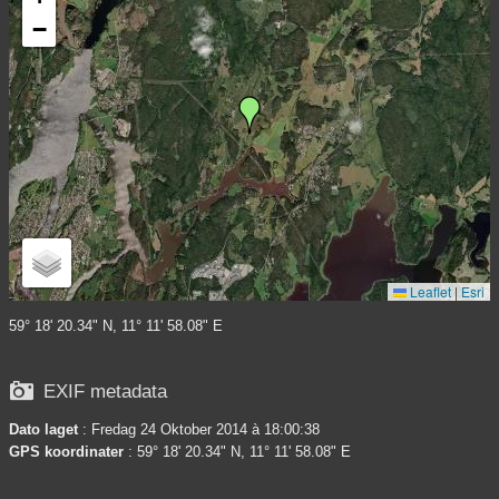
−
Leaflet
|
Esri
59° 18' 20.34" N, 11° 11' 58.08" E

EXIF metadata
Dato laget
: Fredag 24 Oktober 2014 à 18:00:38
GPS koordinater
: 59° 18' 20.34" N, 11° 11' 58.08" E