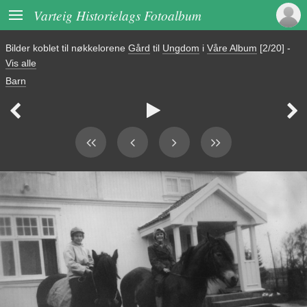

Varteig Historielags Fotoalbum
Bilder koblet til nøkkelorene
Gård
til
Ungdom
i
Våre Album
[2/20]
-
Vis alle
Barn


