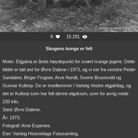
0
15 291


Skogens konge er felt
Motiv: Elgjakta er årets høydepunkt for svært mange jegere. Dette
bildet er tatt øst for Øvre Dalene i 1973, og vi ser fra venstre Peder
Sandaker, Birger Frogner, Arve Nordli, Sverre Brusevold og
Gunnar Kultorp. De er medlemmer i Varteig Vestre elgjaktlag, og
det er Kultorp som har felt denne elgoksen, som for øvrig veide
235 kilo.
Sted: Øvre Dalene.
År: 1973.
Fotograf: Arne Espenes.
Eier: Varteig Historielags Fotosamling.