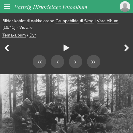

Varteig Historielags Fotoalbum
Bilder koblet til nøkkelorene
Gruppebilde
til
Skog
i
Våre Album
[19/41]
-
Vis alle
Tema-album
/
Dyr


