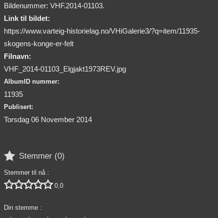
Bildenummer: VHF.2014-01103.
Link til bildet:
https://www.varteig-historielag.no/VHiGalerie3/?q=item/11935-
skogens-konge-er-felt
Filnavn:
VHF_2014-01103_Elgjakt1973REV.jpg
AlbumID nummer:
11935
Publisert:
Torsdag 06 November 2014

Stemmer (
0
)
Stemmer til nå :





0,0
Din stemme :