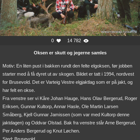
0
14 782


Oksen er skutt og jegerne samles
Motiv: En liten pust i bakken rundt den felte elgoksen, før jobben
starter med å få dyret ut av skogen. Bildet er tatt i 1994, nordvest
for Brusevold. Det er Varteig Vestre elgjaktlag som er på jakt, og
har felt en okse.
Fra venstre ser vi Kåre Johan Hauge, Hans Olav Bergerud, Roger
Eriksen, Gunnar Kultorp, Annar Hasle, Ole Martin Larsen
Småberg, Kjell Gunnar Jamissen (som var med Kultorp denne
jaktdagen) og Oddvar Olstad. Bak fra venstre står Arne Bergerud,
Per Anders Bergerud og Knut Løchen.
Sted: Brusevold.