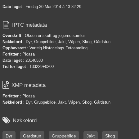
Dato laget
: Fredag 30 Mai 2014 à 13:32:29

IPTC metadata
Overskrift
: Oksen er skutt og jegerne samles
Nøkkelord
: Dyr, Gruppebilde, Jakt, Våpen, Skog, Gårdstun
Opphavsrett
: Varteig Historielags Fotosamling
Forfatter
: Picasa
Dato laget
: 20140530
Tid for laget
: 133229+0200

XMP metadata
Forfatter
: Picasa
Nøkkelord
: Dyr, Gruppebilde, Jakt, Våpen, Skog, Gårdstun

Nøkkelord
Dyr
Gårdstun
Gruppebilde
Jakt
Skog