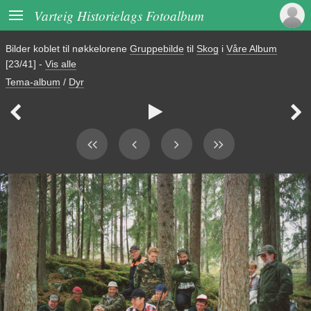

Varteig Historielags Fotoalbum
Bilder koblet til nøkkelorene
Gruppebilde
til
Skog
i
Våre Album
[23/41]
-
Vis alle
Tema-album
/
Dyr


