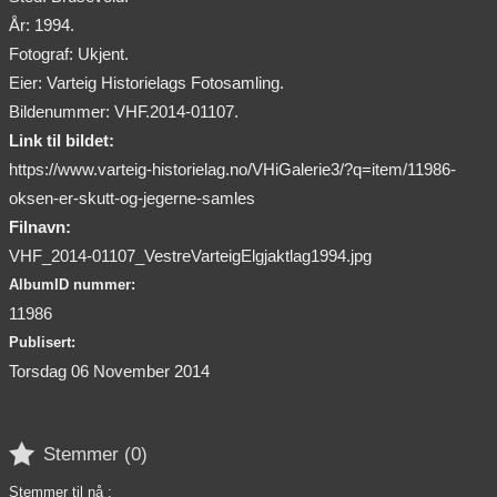
År: 1994.
Fotograf: Ukjent.
Eier: Varteig Historielags Fotosamling.
Bildenummer: VHF.2014-01107.
Link til bildet:
https://www.varteig-historielag.no/VHiGalerie3/?q=item/11986-
oksen-er-skutt-og-jegerne-samles
Filnavn:
VHF_2014-01107_VestreVarteigElgjaktlag1994.jpg
AlbumID nummer:
11986
Publisert:
Torsdag 06 November 2014

Stemmer (
0
)
Stemmer til nå :