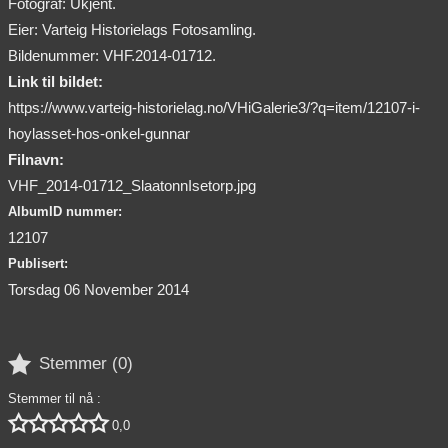
Fotograf: Ukjent.
Eier: Varteig Historielags Fotosamling.
Bildenummer: VHF.2014-01712.
Link til bildet:
https://www.varteig-historielag.no/VHiGalerie3/?q=item/12107-i-
hoylasset-hos-onkel-gunnar
Filnavn:
VHF_2014-01712_SlaatonnIsetorp.jpg
AlbumID nummer:
12107
Publisert:
Torsdag 06 November 2014

Stemmer (
0
)
Stemmer til nå :





0,0