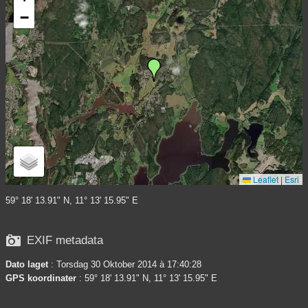
−
Leaflet
|
Esri
59° 18' 13.91" N, 11° 13' 15.95" E

EXIF metadata
Dato laget
: Torsdag 30 Oktober 2014 à 17:40:28
GPS koordinater
: 59° 18' 13.91" N, 11° 13' 15.95" E