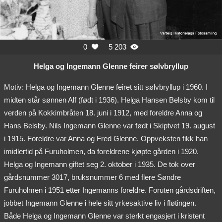
0
5 203


Helga og Ingemann Glenne feirer sølvbryllup
Motiv: Helga og Ingemann Glenne feiret sitt sølvbryllup i 1960. I
midten står sønnen Alf (født i 1936). Helga Hansen Belsby kom til
verden på Kokkimbråten 18. juni i 1912, med foreldre Anna og
Hans Belsby. Nils Ingemann Glenne var født i Skiptvet 19. august
i 1915. Foreldre var Anna og Fred Glenne. Oppveksten fikk han
imidlertid på Furuholmen, da foreldrene kjøpte gården i 1920.
Helga og Ingemann giftet seg 2. oktober i 1935. De tok over
gårdsnummer 3017, bruksnummer 6 med flere Søndre
Furuholmen i 1951 etter Ingemanns foreldre. Foruten gårdsdriften,
jobbet Ingemann Glenne i hele sitt yrkesaktive liv i fløtingen.
Både Helga og Ingemann Glenne var sterkt engasjert i kristent