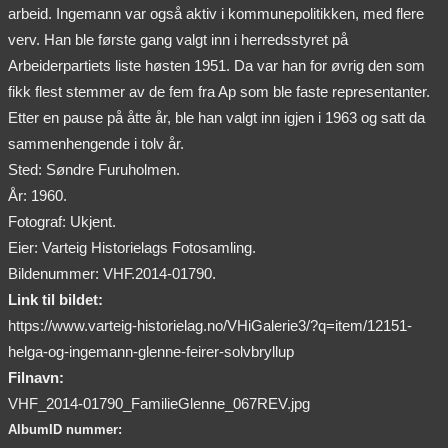
arbeid. Ingemann var også aktiv i kommunepolitikken, med flere
verv. Han ble første gang valgt inn i herredsstyret på
Arbeiderpartiets liste høsten 1951. Da var han for øvrig den som
fikk flest stemmer av de fem fra Ap som ble faste representanter.
Etter en pause på åtte år, ble han valgt inn igjen i 1963 og satt da
sammenhengende i tolv år.
Sted: Søndre Furuholmen.
År: 1960.
Fotograf: Ukjent.
Eier: Varteig Historielags Fotosamling.
Bildenummer: VHF.2014-01790.
Link til bildet:
https://www.varteig-historielag.no/VHiGalerie3/?q=item/12151-
helga-og-ingemann-glenne-feirer-solvbryllup
Filnavn:
VHF_2014-01790_FamilieGlenne_067REV.jpg
AlbumID nummer: