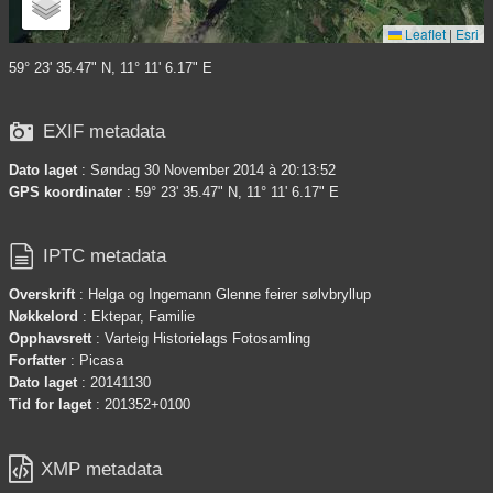
Leaflet
|
Esri
59° 23' 35.47" N, 11° 11' 6.17" E

EXIF metadata
Dato laget
: Søndag 30 November 2014 à 20:13:52
GPS koordinater
: 59° 23' 35.47" N, 11° 11' 6.17" E

IPTC metadata
Overskrift
: Helga og Ingemann Glenne feirer sølvbryllup
Nøkkelord
: Ektepar, Familie
Opphavsrett
: Varteig Historielags Fotosamling
Forfatter
: Picasa
Dato laget
: 20141130
Tid for laget
: 201352+0100

XMP metadata