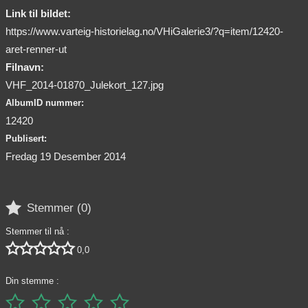
Link til bildet:
https://www.varteig-historielag.no/VHiGalerie3/?q=item/12420-
aret-renner-ut
Filnavn:
VHF_2014-01870_Julekort_127.jpg
AlbumID nummer:
12420
Publisert:
Fredag 19 Desember 2014

Stemmer (
0
)
Stemmer til nå :





0,0
Din stemme :




