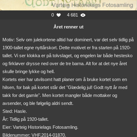
0
4 681


Året renner ut
Motiv: Selv om julekortene alltid har dominert, var det selv tidlig på
1900-tallet egne nyttårskort. Dette motivet er fra starten på 1920-
tallet. Vi ser klokka er på tolvslaget, og engelen lar både hestesko
og firkløver drysse ned over de tre barna. Alt for at det nye året
skulle bringe lykke og hell.
Kortets eier har utvilsomt hatt planer om å bruke kortet som en
hilsen, for bak på kortet står det "Glædelig jul! Godt nytt år med
takk for det gamle". Men kortet mangler både mottaker og
avsender, og ble følgelig aldri sendt.
Sted: Hasle.
År: Tidlig på 1920-tallet.
Eier: Varteig Historielags Fotosamling.
Bildenummer: VHF.2014-01870.