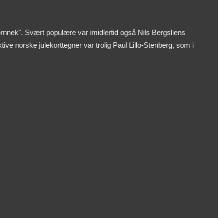
rnnek". Svært populære var imidlertid også Nils Bergsliens
ive norske julekorttegner var trolig Paul Lillo-Stenberg, som i