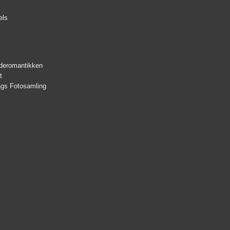
els
nderomantikken
t
lags Fotosamling