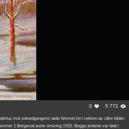
0
5 772


dehus mot solnedgangens røde himmel inn i rekken av slike bilder.
mer 1 Bergerud østre omkring 1920. Begge jentene var født i