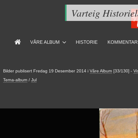
Varteig Historie
VÅRE ALBUM
HISTORIE
KOMMENTAR
Bilder publisert
Fredag 19 Desember 2014
i
Våre Album
[33/130]
-
Vi
Tema-album
/
Jul