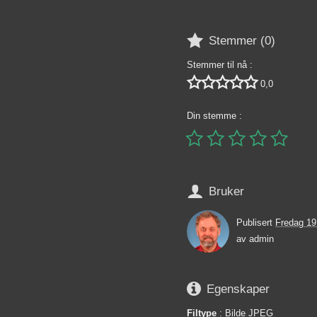

Stemmer (
0
)
Stemmer til nå :





0,0
Din stemme :






Bruker
Publisert
Fredag 1
av
admin

Egenskaper
Filtype
: Bilde JPEG