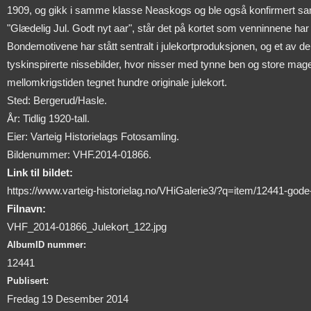
1909, og gikk i samme klasse Neaskogs og ble også konfirmert s
"Glædelig Jul. Godt nyt aar", står det på kortet som venninnene har 
Bondemotivene har stått sentralt i julekortproduksjonen, og et av 
tyskinspirerte nissebilder, hvor nisser med tynne ben og store mager
mellomkrigstiden tegnet hundre originale julekort.
Sted: Bergerud/Hasle.
År: Tidlig 1920-tall.
Eier: Varteig Historielags Fotosamling.
Bildenummer: VHF.2014-01866.
Link til bildet:
https://www.varteig-historielag.no/VHiGalerie3/?q=item/12441-gode
Filnavn:
VHF_2014-01866_Julekort_122.jpg
AlbumID nummer:
12441
Publisert:
Fredag 19 Desember 2014