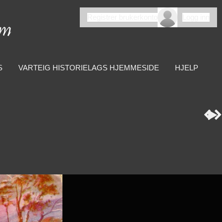
Registrer brukerkonto
Logg inn
S
VARTEIG HISTORIELAGS HJEMMESIDE
HJELP


