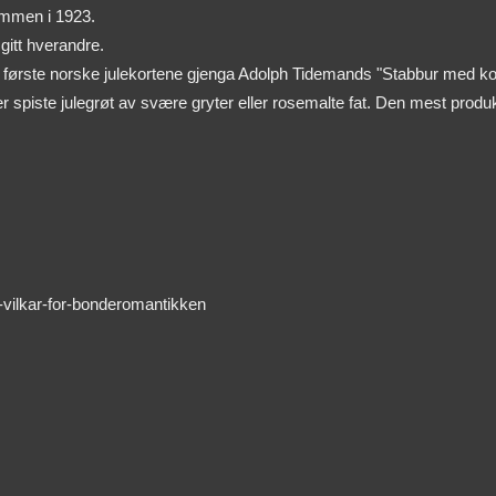
ammen i 1923.
gitt hverandre.
de første norske julekortene gjenga Adolph Tidemands "Stabbur med ko
 spiste julegrøt av svære gryter eller rosemalte fat. Den mest produkt
-vilkar-for-bonderomantikken