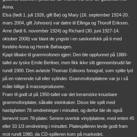
Anna.
Elsa (født 1. juli 1926, gift Bø) og Mary (16. september 1924-20.
mars 2004, gift Johnsen) var døtre til Ellinga og Thorolf Eriksen.
Arne (født 6. november 1924) og Richard (30. juni 1927-14.
oktober 2008) var blant de yngste i en søskenfokk på ti med
foreldre Anna og Henrik Bøhaugen.
Kjapt tilbake til grammofonen igjen: Den ble oppfunnet på 1880-
tallet av tyske Emile Berliner, men fikk ikke sitt gjennombrudd før
rundt 1900. Den avløste Thomas Edisons fonograf, som spilte lyd
på en roterende rull eller sylinder. Grammofonplatene var jo i så
måte billige å masseprodusere.
Fram til godt ut på 1950-tallet var det keramiske knusbare
grammofonplater, såkalte steinkaker. Disse ble spilt med
hastigheten 78 omdreininger i minuttet, og derfor ble de også
benevnt som 78-plater. Senere overtok vinylplatene, med enten 45
eller 33 1/3 omdreining i minuttet. Platespilleren levde godt fram
mot rundt 1980, da CD-spilleren kom på markedet.