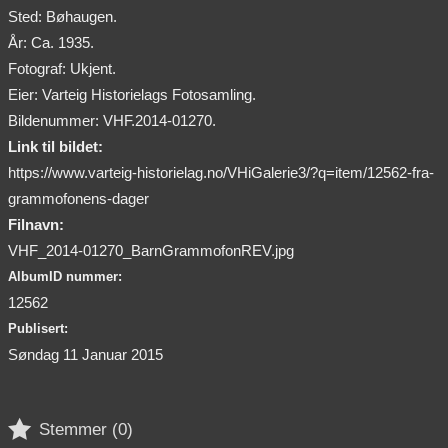
Sted: Bøhaugen.
År: Ca. 1935.
Fotograf: Ukjent.
Eier: Varteig Historielags Fotosamling.
Bildenummer: VHF.2014-01270.
Link til bildet:
https://www.varteig-historielag.no/VHiGalerie3/?q=item/12562-fra-
grammofonens-dager
Filnavn:
VHF_2014-01270_BarnGrammofonREV.jpg
AlbumID nummer:
12562
Publisert:
Søndag 11 Januar 2015

Stemmer (
0
)