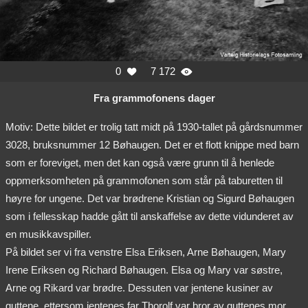
0
7 172


Fra grammofonens dager
Motiv: Dette bildet er trolig tatt midt på 1930-tallet på gårdsnummer
3028, bruksnummer 12 Bøhaugen. Det er et flott knippe med barn
som er foreviget, men det kan også være grunn til å henlede
oppmerksomheten på grammofonen som står på taburetten til
høyre for ungene. Det var brødrene Kristian og Sigurd Bøhaugen
som i fellesskap hadde gått til anskaffelse av dette vidunderet av
en musikkavspiller.
På bildet ser vi fra venstre Elsa Eriksen, Arne Bøhaugen, Mary
Irene Eriksen og Richard Bøhaugen. Elsa og Mary var søstre,
Arne og Rikard var brødre. Dessuten var jentene kusiner av
guttene, ettersom jentenes far Thorolf var bror av guttenes mor