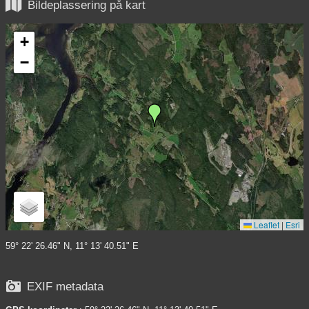

Bildeplassering på kart
+
−
Leaflet
|
Esri
59° 22' 26.46" N, 11° 13' 40.51" E

EXIF metadata