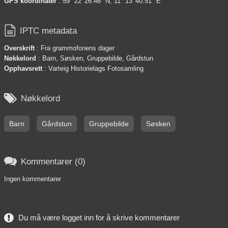
GPS koordinater
: 59° 22' 26.46" N, 11° 13' 40.51" E

IPTC metadata
Overskrift
: Fra grammofonens dager
Nøkkelord
: Barn, Søsken, Gruppebilde, Gårdstun
Opphavsrett
: Varteig Historielags Fotosamling

Nøkkelord
Barn
Gårdstun
Gruppebilde
Søsken

Kommentarer (0)
Ingen kommentarer
Du må være logget inn for å skrive kommentarer