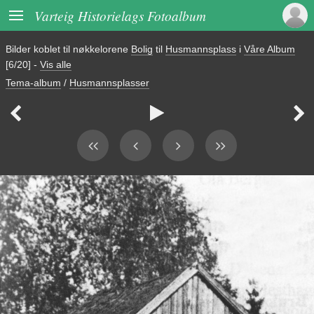

Varteig Historielags Fotoalbum
Bilder koblet til nøkkelorene
Bolig
til
Husmannsplass
i
Våre Album
[6/20]
-
Vis alle
Tema-album
/
Husmannsplasser


