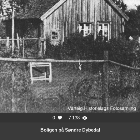
0
7 138


Boligen på Søndre Dybedal