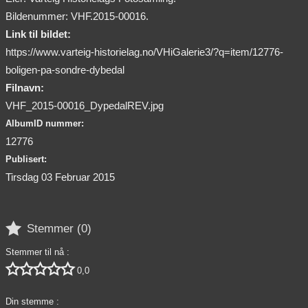
Bildenummer: VHF.2015-00016.
Link til bildet:
https://www.varteig-historielag.no/VHiGalerie3/?q=item/12776-
boligen-pa-sondre-dybedal
Filnavn:
VHF_2015-00016_DypedalREV.jpg
AlbumID nummer:
12776
Publisert:
Tirsdag 03 Februar 2015

Stemmer (
0
)
Stemmer til nå :





0,0
Din stemme :