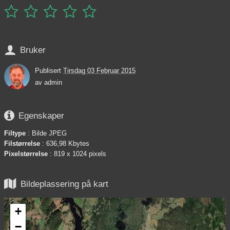






Bruker
Publisert
Tirsdag 03 Februar 2015
av
admin

Egenskaper
Filtype
: Bilde JPEG
Filstørrelse
: 636,98 Kbytes
Pixelstørrelse
: 819 x 1024 pixels

Bildeplassering på kart
+
−