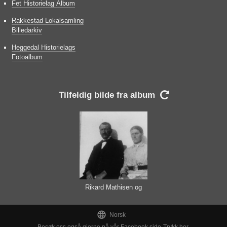
Fet Historielag Album
Rakkestad Lokalsamling
Billedarkiv
Heggedal Historielags
Fotoalbum
Tilfeldig bilde fra album

Rikard Mathisen og
Helene Olavesen

Norsk
Besøk oss også gjerne på vår Facebook side
Trykk her.