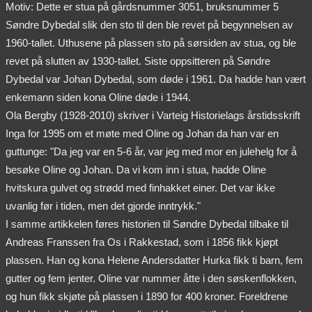
Motiv: Dette er stua på gårdsnummer 3051, bruksnummer 5
Søndre Dybedal slik den sto til den ble revet på begynnelsen av
1960-tallet. Uthusene på plassen sto på sørsiden av stua, og ble
revet på slutten av 1930-tallet. Siste oppsitteren på Søndre
Dybedal var Johan Dybedal, som døde i 1961. Da hadde han vært
enkemann siden kona Oline døde i 1944.
Ola Bergby (1928-2010) skriver i Varteig Historielags årstidsskrift
Inga for 1995 om et møte med Oline og Johan da han var en
guttunge: "Da jeg var en 5-6 år, var jeg med mor en julehelg for å
besøke Oline og Johan. Da vi kom inn i stua, hadde Oline
hvitskura gulvet og strødd med finhakket einer. Det var ikke
uvanlig før i tiden, men det gjorde inntrykk."
I samme artikkelen føres historien til Søndre Dybedal tilbake til
Andreas Franssen fra Os i Rakkestad, som i 1856 fikk kjøpt
plassen. Han og kona Helene Andersdatter Hurka fikk ti barn, fem
gutter og fem jenter. Oline var nummer åtte i den søskenflokken,
og hun fikk skjøte på plassen i 1890 for 400 kroner. Foreldrene