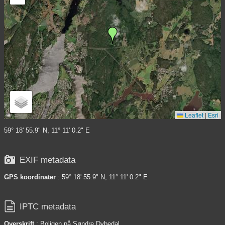
Leaflet
|
Esri
59° 18' 55.9" N, 11° 11' 0.2" E

EXIF metadata
GPS koordinater
: 59° 18' 55.9" N, 11° 11' 0.2" E

IPTC metadata
Overskrift
: Boligen på Søndre Dybedal