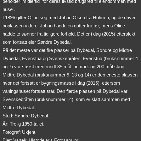
beholder imidlertid "for deres livstid brugsrett til eiendommen med
huse".
I 1896 gifter Oline seg med Johan Olsen fra Holmen, og de driver
boplassen videre. Johan hadde en datter fra før, mens Oline
hadde to sønner fra tidligere forhold. Det er i dag (2015) etterslekt
som fortsatt eier Søndre Dybedal.
På det meste var det fire plasser på Dybedal, Søndre og Midtre
Dybedal, Evenstua og Svenskebråten. Evenstua (bruksnummer 4
og 7) var størst med rundt 35 mål innmark og 200 mål skog.
Midtre Dybedal (bruksnummer 9, 13 og 14) er den eneste plassen
hvor det fortsatt er bygningsmasse i dag (2015), ettersom
våningshuset fortsatt står. Den fjerde plassen på Dybedal var
Svenskebråten (bruksnummer 14), som er slått sammen med
Midtre Dybedal.
Sted: Søndre Dybedal.
År: Trolig 1950-tallet.
Fotograf: Ukjent.
Eier: Varteig Historielags Fotosamling.