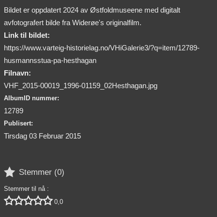
Bildet er oppdatert 2024 av Østfoldmuseene med digitalt
avfotografert bilde fra Widerøe's originalfilm.
Link til bildet:
https://www.varteig-historielag.no/VHiGalerie3/?q=item/12789-
husmannsstua-pa-hesthagan
Filnavn:
VHF_2015-00019_1996-01159_02Hesthagan.jpg
AlbumID nummer:
12789
Publisert:
Tirsdag 03 Februar 2015

Stemmer (
0
)
Stemmer til nå :





0,0