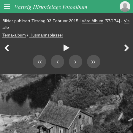

Varteig Historielags Fotoalbum
Bilder publisert
Tirsdag 03 Februar 2015
i
Våre Album
[57/174]
-
Vis
alle
Tema-album
/
Husmannsplasser


