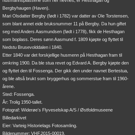
husmannsplassene som her nevnes, er Hesthagan og
Bergbyhaugen (Haven).
Mari Olsdatter Bergby (født i 1782) var datter av Ole Torstensen,
som blant annet eide bruksnummer 11 på Bergby. Da hun giftet
seg med Anders Aasmundsen (født i 1778), fikk de Hesthagan
som boplass. Deres sønn Aasmund f. 1809 kjøpte og flyttet til
Nedstu Brusevolddalen i 1840.
Etter 1840 var det forskjellige husmenn på Hesthagan fram til
omkring 1900. Da ble stua revet og Edvard A. Bergby kjøpte den
og flyttet den til Fossenga. Der gikk den under navnet Bertestua,
og ble altså brukt som bryggerhus og sommerstue fram til 1960-
årene.
Sted: Fossenga.
År: Trolig 1950-tallet.
Fotograf: Widerøe's Flyveselskap A/S / Østfoldmuseene
Billedarkivet
Eier: Varteig Historielags Fotosamling.
Bildenummer: VHF.2015-00019.