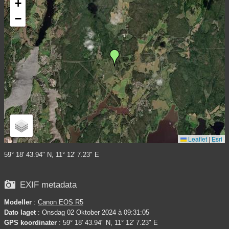
+
−
Leaflet
|
Esri
59° 18' 43.94" N, 11° 12' 7.23" E

EXIF metadata
Modeller
:
Canon EOS R5
Dato laget
: Onsdag 02 Oktober 2024 à 09:31:05
GPS koordinater
: 59° 18' 43.94" N, 11° 12' 7.23" E