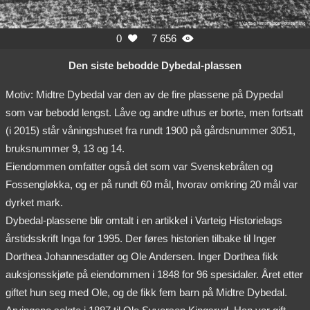
0
7 656


Den siste bebodde Dybedal-plassen
Motiv: Midtre Dybedal var den av de fire plassene på Dypedal
som var bebodd lengst. Låve og andre uthus er borte, men fortsatt
(i 2015) står våningshuset fra rundt 1900 på gårdsnummer 3051,
bruksnummer 9, 13 og 14.
Eiendommen omfatter også det som var Svenskebråten og
Fossengløkka, og er på rundt 60 mål, hvorav omkring 20 mål var
dyrket mark.
Dybedal-plassene blir omtalt i en artikkel i Varteig Historielags
årstidsskrift Inga for 1995. Der føres historien tilbake til Inger
Dorthea Johannesdatter og Ole Andersen. Inger Dorthea fikk
auksjonsskjøte på eiendommen i 1848 for 96 spesidaler. Året etter
giftet hun seg med Ole, og de fikk fem barn på Midtre Dybedal.