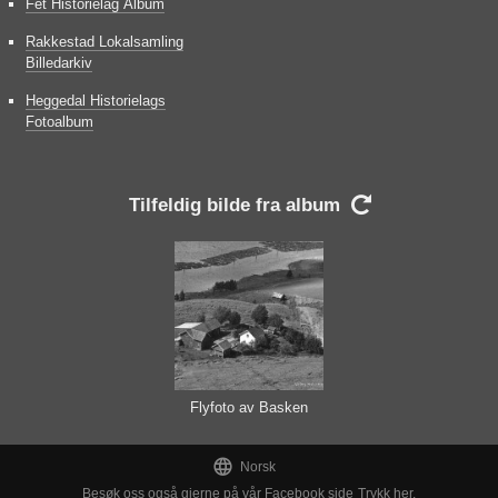
Fet Historielag Album
Rakkestad Lokalsamling
Billedarkiv
Heggedal Historielags
Fotoalbum
Tilfeldig bilde fra album

Flyfoto av Basken

Norsk
Besøk oss også gjerne på vår Facebook side
Trykk her.