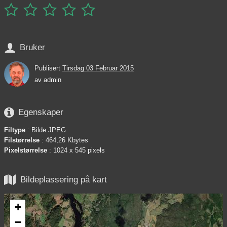






Bruker
Publisert
Tirsdag 03 Februar 2015
av
admin

Egenskaper
Filtype
: Bilde JPEG
Filstørrelse
: 464,26 Kbytes
Pixelstørrelse
: 1024 x 545 pixels

Bildeplassering på kart
+
−