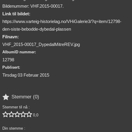
Bildenummer: VHF.2015-00017.
Link til bildet:
https://www.varteig-historielag.no/VHiGalerie3/?q=item/12798-
den-siste-bebodde-dybedal-plassen
Filnavn:
VHF_2015-00017_DypedalMitreREV.jpg
AlbumID nummer:
12798
Publisert:
Tirsdag 03 Februar 2015

Stemmer (
0
)
Stemmer til nå :





0,0
Din stemme :