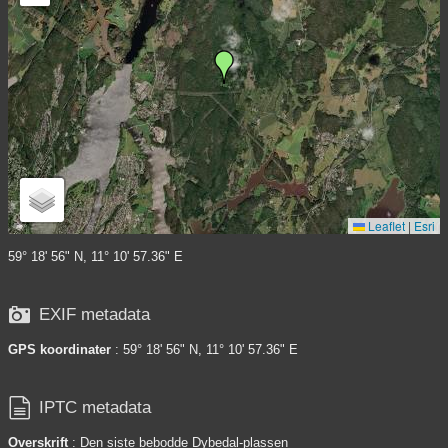
Leaflet
|
Esri
59° 18' 56" N, 11° 10' 57.36" E

EXIF metadata
GPS koordinater
: 59° 18' 56" N, 11° 10' 57.36" E

IPTC metadata
Overskrift
: Den siste bebodde Dybedal-plassen