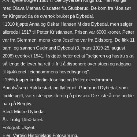
Arvingene solgte i 1887 til Ole Syversen Kingsrud. Han var gift
med Olava Mathea Olsdatter fra Stubberud. De kom fra Moa sør
for Kingsrud da de overtok bruket på Dybedal.
I 1910 kjøpte Anna og Oskar Hansen Midtre Dybedal, men selger
allerede i 1917 til Petter Kristiansen. Prisen var 6000 kroner. Petter
var fra Glemmen, mens kona Josefine var fra Eidsberg. De fikk 11
barn, og sønnen Gudmund Dybedal (3. mars 1919-25. august
2008) overtok i 1941. I skjøtet heter det at "selgeren og hustru skal
så lenge de lever ha rett til fritt å disponere over stuen og adgang
til kjøkkenet i eiendommens hovedbygning".
I 1955 kjøper imidlertid Josefine og Petter eiendommen
Bodalsåsen i Rakkestad, og flytter dit. Gudmund Dybedal, som
forble ugift, var siste oppsitteren på plassen. De siste årene bodde
han på Bergby.
Sted: Midtre Dybedal.
År: Trolig 1950-tallet.
Fotograf: Ukjent.
Eier: Varteig Historielags Fotosamling.