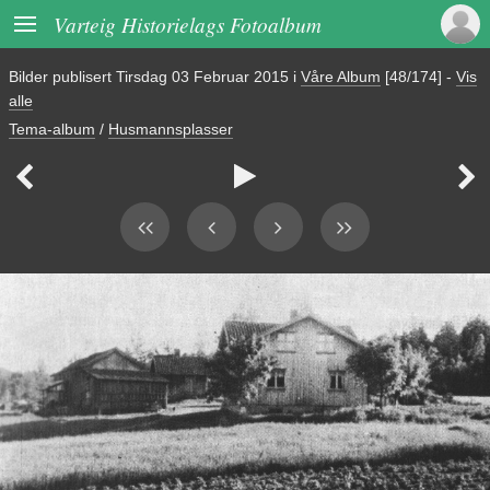

Varteig Historielags Fotoalbum
Bilder publisert
Tirsdag 03 Februar 2015
i
Våre Album
[48/174]
-
Vis
alle
Tema-album
/
Husmannsplasser


