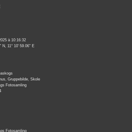
E
2025 à 10:16:32
" N, 11° 10' 59.06" E
easkogs
hus, Gruppebilde, Skole
lags Fotosamling
4
lags Fotosamling