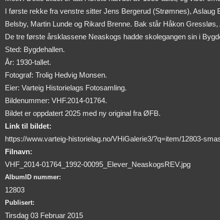
I første rekke fra venstre sitter Jens Bergerud (Strømnes), Aslau
Belsby, Martin Lunde og Rikard Brenne. Bak står Håkon Gressløs,
De tre første årsklassene Neaskogs hadde skolegangen sin i Bygd
Sted: Bygdehallen.
År: 1930-tallet.
Fotograf: Trolig Hedvig Monsen.
Eier: Varteig Historielags Fotosamling.
Bildenummer: VHF.2014-01764.
Bildet er oppdatert 2025 med ny original fra ØFB.
Link til bildet:
https://www.varteig-historielag.no/VHiGalerie3/?q=item/12803-sm
Filnavn:
VHF_2014-01764_1992-00095_Elever_NeaskogsREV.jpg
AlbumID nummer:
12803
Publisert:
Tirsdag 03 Februar 2015