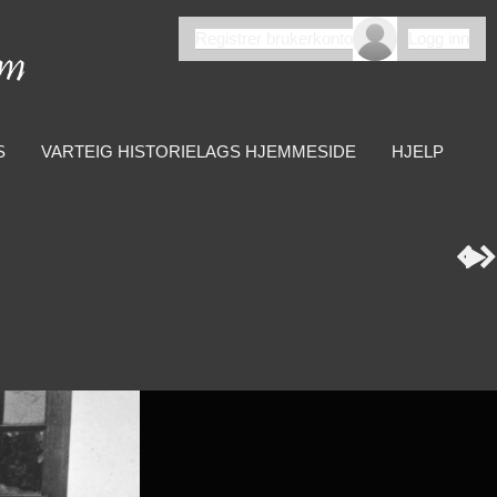
Registrer brukerkonto
Logg inn
S
VARTEIG HISTORIELAGS HJEMMESIDE
HJELP


