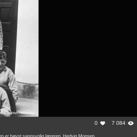
0
7 084


grafen er høyst sannsynlig læreren, Hedvig Monsen.