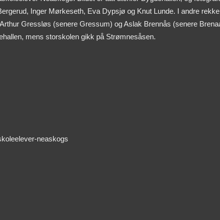
g Bergerud, Inger Mørkeseth, Eva Dypsjø og Knut Lunde. I andre rekke
 Arthur Gressløs (senere Gressum) og Aslak Brennås (senere Brena
ehallen, mens storskolen gikk på Strømnesåsen.
askoleelever-neaskogs