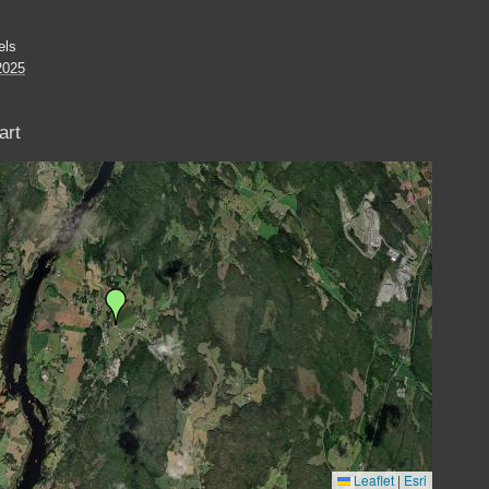
els
2025
art
Leaflet
|
Esri