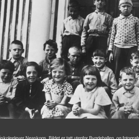
r småskoleelever Neaskogs. Bildet er tatt utenfor Bygdehallen, og foto