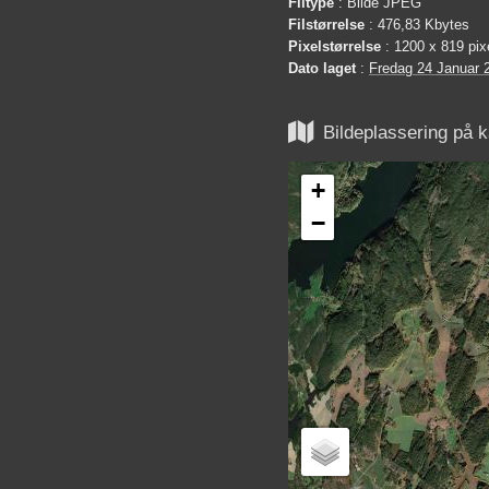
Filtype
: Bilde JPEG
Filstørrelse
: 476,83 Kbytes
Pixelstørrelse
: 1200 x 819 pix
Dato laget
:
Fredag 24 Januar 

Bildeplassering på k
+
−