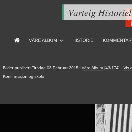
Varteig Historie
VÅRE ALBUM
HISTORIE
KOMMENTAR
Bilder publisert
Tirsdag 03 Februar 2015
i
Våre Album
[43/174]
-
Vis a
Konfirmasjon og skole