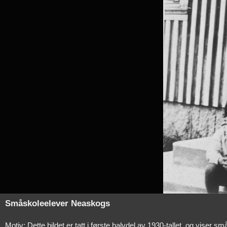
Småskoleelever Neaskogs
Motiv: Dette bildet er tatt i første halvdel av 1930-tallet, og vise