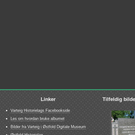
Linker
Tilfeldig bild
Varteig Historielags Facebookside
Les om hvordan bruke albumet
Bilder fra Varteig i Østfold Digitale Museum
Østfold Historielag