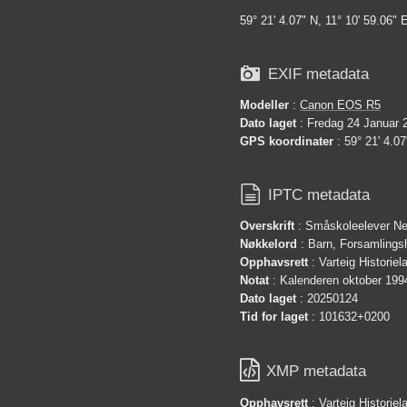
59° 21' 4.07" N, 11° 10' 59.06" 

EXIF metadata
Modeller
:
Canon EOS R5
Dato laget
: Fredag 24 Januar 
GPS koordinater
: 59° 21' 4.07

IPTC metadata
Overskrift
: Småskoleelever N
Nøkkelord
: Barn, Forsamlings
Opphavsrett
: Varteig Historie
Notat
: Kalenderen oktober 199
Dato laget
: 20250124
Tid for laget
: 101632+0200

XMP metadata
Opphavsrett
: Varteig Historie