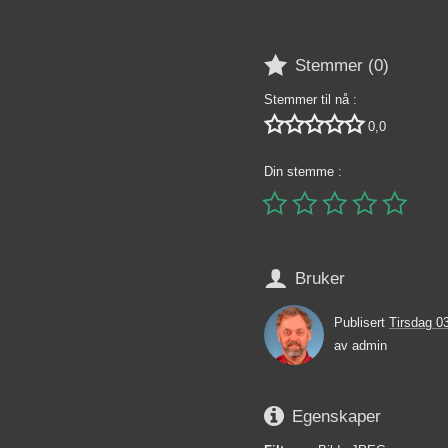

Stemmer (
0
)
Stemmer til nå :





0,0
Din stemme :






Bruker
Publisert
Tirsdag 0
av
admin

Egenskaper