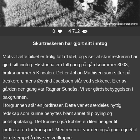
0
4 712


Skurtreskeren har gjort sitt inntog
Motiv: Dette bildet er trolig tatt i 1954, og viser at skurtreskeren har
gjort sitt inntog. Høstonna er i full gang på gårdsnummer 3003,
bruksnummer 5 Kindalen. Det er Johan Mathisen som sitter på
treskeren, mens Øyvind Jacobsen står ved sekkene. Eier av
gården den gang var Ragnar Sundås. Vi ser gårdsbebyggelsen i
bakgrunnen.
I forgrunnen står en jordfreser. Dette var et særdeles nyttig
redskap som kunne benyttes blant annet til pløying og
potetopptaking. Det kunne også kobles en liten henger til
jordfreseren for transport. Med remmer var den også godt egnet til
for eksempel å drive en vedkappe.