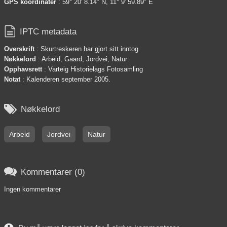
GPS koordinater
: 59° 20' 8.14" N, 11° 9' 59.89" E

IPTC metadata
Overskrift
: Skurtreskeren har gjort sitt inntog
Nøkkelord
: Arbeid, Gaard, Jordvei, Natur
Opphavsrett
: Varteig Historielags Fotosamling
Notat
: Kalenderen september 2005.

Nøkkelord
Arbeid
Jordvei
Natur

Kommentarer (0)
Ingen kommentarer