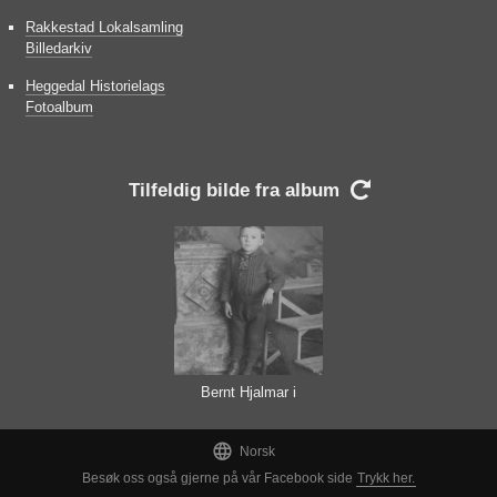
Rakkestad Lokalsamling
Billedarkiv
Heggedal Historielags
Fotoalbum
Tilfeldig bilde fra album

Bernt Hjalmar i
Minnesota

Norsk
Besøk oss også gjerne på vår Facebook side
Trykk her.