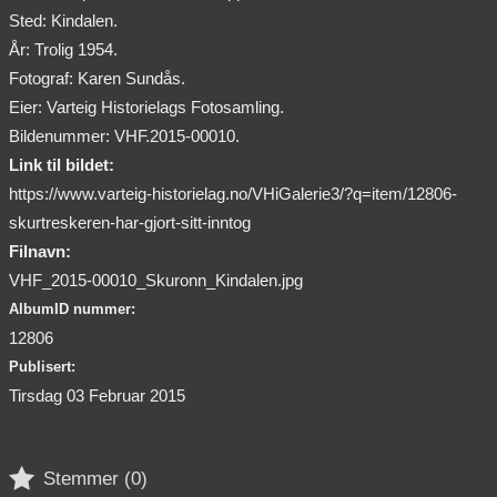
Sted: Kindalen.
År: Trolig 1954.
Fotograf: Karen Sundås.
Eier: Varteig Historielags Fotosamling.
Bildenummer: VHF.2015-00010.
Link til bildet:
https://www.varteig-historielag.no/VHiGalerie3/?q=item/12806-
skurtreskeren-har-gjort-sitt-inntog
Filnavn:
VHF_2015-00010_Skuronn_Kindalen.jpg
AlbumID nummer:
12806
Publisert:
Tirsdag 03 Februar 2015

Stemmer (
0
)