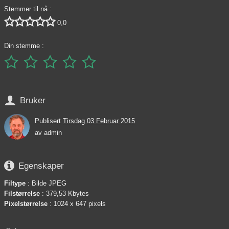
Stemmer til nå :





0,0
Din stemme :






Bruker
Publisert
Tirsdag 03 Februar 2015
av
admin

Egenskaper
Filtype
: Bilde JPEG
Filstørrelse
: 379,53 Kbytes
Pixelstørrelse
: 1024 x 647 pixels