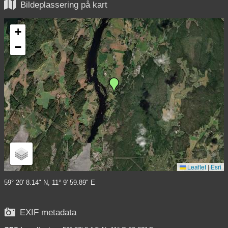

Bildeplassering på kart
+
−
Leaflet
|
Esri
59° 20' 8.14" N, 11° 9' 59.89" E

EXIF metadata