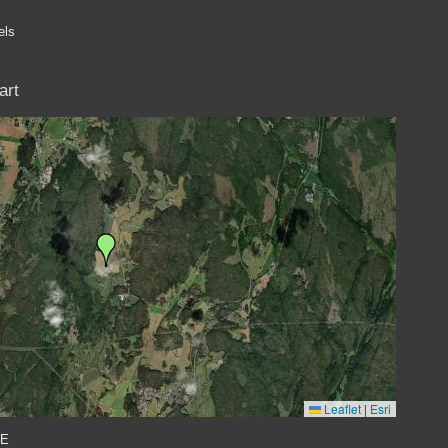
els
art
Leaflet
|
Esri
 E