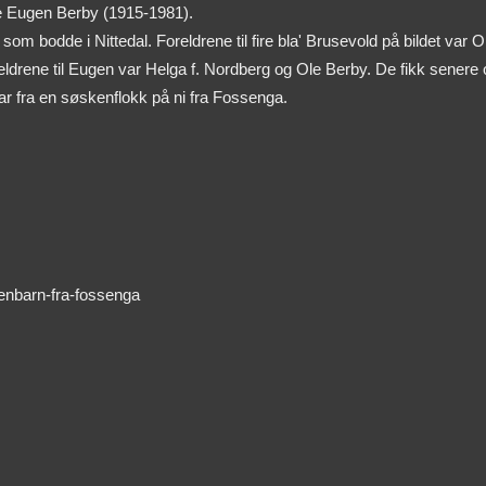
re Eugen Berby (1915-1981).
om bodde i Nittedal. Foreldrene til fire bla' Brusevold på bildet var O
ldrene til Eugen var Helga f. Nordberg og Ole Berby. De fikk senere
var fra en søskenflokk på ni fra Fossenga.
kenbarn-fra-fossenga