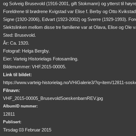
og Solveig Brusevold (1916-2001, gift Stokmann) og ytterst til høy
Foreldrene til brødrene Kvigstad var Elise f. Berby og Otto Kvikstad s
Signe (1920-2006), Edvart (1923-2002) og Sverre (1929-1993). Fore
Slektslinken mellom disse tre familiene var at Olava, Elise og Ole 
Sted: Brusevold.
År: Ca. 1920.
Fotograf: Helga Bergby.
Eier: Varteig Historielags Fotosamling.
Bildenummer: VHF.2015-00005.
Link til bildet:
https://www.varteig-historielag.no/VHiGalerie3/?q=item/12811-sos
Filnavn:
VHF_2015-00005_BrusevoldSoeskenbarnREV.jpg
AlbumID nummer:
12811
Publisert:
Tirsdag 03 Februar 2015