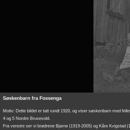
Søskenbarn fra Fossenga
Motiv: Dette bildet er tatt rundt 1920, og viser søskenbarn med f
4 og 5 Nordre Brusevold.
Fra venstre ser vi brødrene Bjarne (1919-2005) og Kåre Kvigstad (1