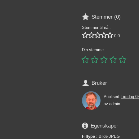

Stemmer (
0
)
Stemmer til nå :





0,0
Din stemme :






Bruker
Publisert
Tirsdag 0
av
admin

Egenskaper
Filtype
: Bilde JPEG