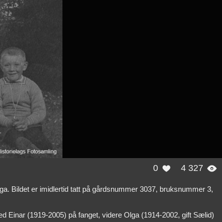
0
4 327


ga. Bildet er imidlertid tatt på gårdsnummer 3037, bruksnummer 3,
d Einar (1919-2005) på fanget, videre Olga (1914-2002, gift Sælid)