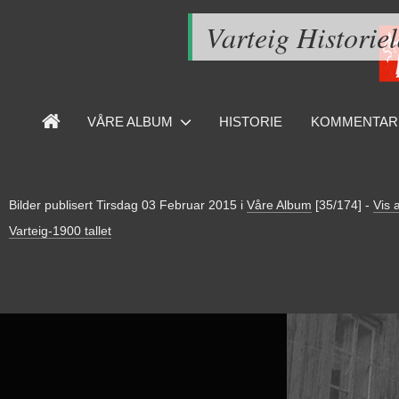
Varteig Historie
VÅRE ALBUM
HISTORIE
KOMMENTAR
Bilder publisert
Tirsdag 03 Februar 2015
i
Våre Album
[35/174]
-
Vis a
Varteig-1900 tallet