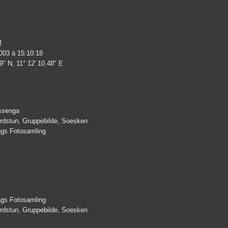
M
003 à 15:10:18
9" N, 11° 12' 10.48" E
ssenga
ardstun, Gruppebilde, Soesken
lags Fotosamling
lags Fotosamling
ardstun, Gruppebilde, Soesken