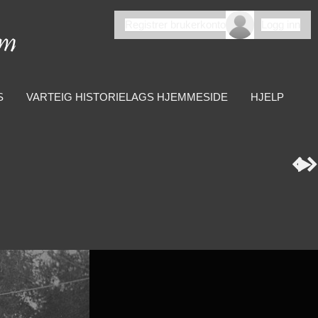
Registrer brukerkonto
Logg inn
S
VARTEIG HISTORIELAGS HJEMMESIDE
HJELP


