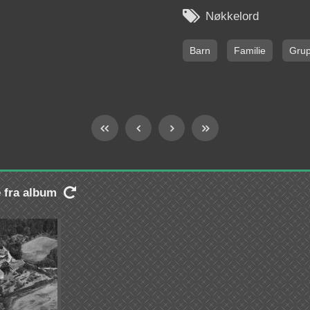

Nøkkelord
Barn
Familie
Grup
e fra album
