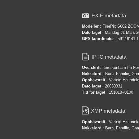

EXIF metadata
Modeller
:
FinePix S602 ZOO
Dato laget
: Mandag 31 Mars 2
GPS koordinater
: 59° 19' 41.1

IPTC metadata
Overskrift
: Søskenbarn fra Fo
Nøkkelord
: Barn, Familie, Ga
Opphavsrett
: Varteig Historie
Dato laget
: 20030331
Tid for laget
: 151018+0100

XMP metadata
Opphavsrett
: Varteig Historie
Nøkkelord
: Barn, Familie, Ga