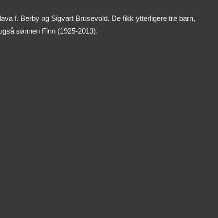
lava f. Berby og Sigvart Brusevold. De fikk ytterligere tre barn,
 også sønnen Finn (1925-2013).