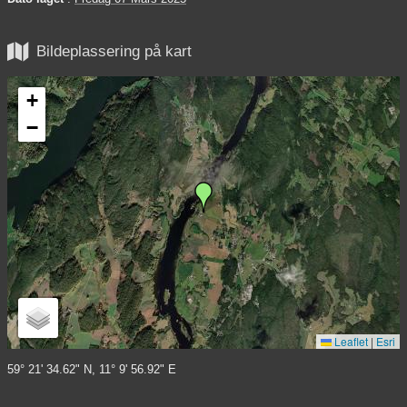

Bildeplassering på kart
+
−
Leaflet
|
Esri
59° 21' 34.62" N, 11° 9' 56.92" E