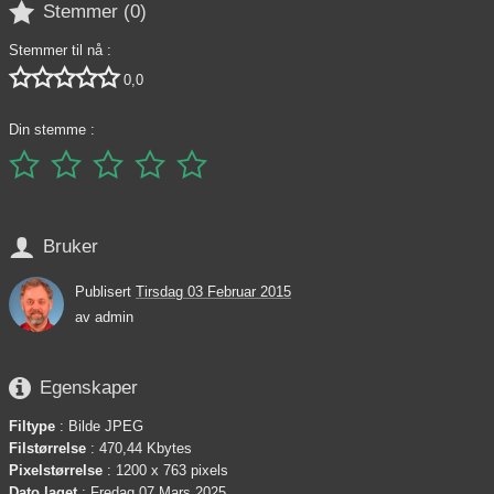

Stemmer (
0
)
Stemmer til nå :





0,0
Din stemme :






Bruker
Publisert
Tirsdag 03 Februar 2015
av
admin

Egenskaper
Filtype
: Bilde JPEG
Filstørrelse
: 470,44 Kbytes
Pixelstørrelse
: 1200 x 763 pixels
Dato laget
:
Fredag 07 Mars 2025