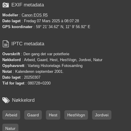

EXIF metadata
Modeller
:
Canon EOS R5
Dato laget
: Fredag 07 Mars 2025 à 08:07:28
GPS koordinater
: 59° 21' 34.62" N, 11° 9' 56.92" E

IPTC metadata
Overskrift
: Den gang det var potetferie
Nøkkelord
: Arbeid, Gaard, Hest, HestVogn, Jordvei, Natur
Opphavsrett
: Varteig Historielags Fotosamling
Notat
: Kalenderen september 2001.
Dato laget
: 20250307
Tid for laget
: 080728+0200

Nøkkelord
Arbeid
Gaard
Hest
HestVogn
Jordvei
Natur