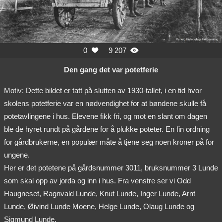
0
9 207


Den gang det var potetferie
Motiv: Dette bildet er tatt på slutten av 1930-tallet, i en tid hvor
skolens potetferie var en nødvendighet for at bøndene skulle få
potetavlingene i hus. Elevene fikk fri, og mot en slant om dagen
ble de hyret rundt på gårdene for å plukke poteter. En fin ordning
for gårdbrukerne, en populær måte å tjene seg noen kroner på for
ungene.
Her er det potetene på gårdsnummer 3011, bruksnummer 3 Lunde
som skal opp av jorda og inn i hus. Fra venstre ser vi Odd
Haugneset, Ragnvald Lunde, Knut Lunde, Inger Lunde, Arnt
Lunde, Øivind Lunde Moene, Helge Lunde, Olaug Lunde og
Sigmund Lunde.