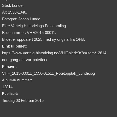
Sted: Lunde.
År: 1938-1940.
Fotograf: Johan Lunde.
Eier: Varteig Historielags Fotosamling.
Bildenummer: VHF.2015-00011.
Bildet er oppdatert 2025 med ny original fra ØFB.
Link til bildet:
https://www.varteig-historielag.no/VHiGalerie3/?q=item/12814-
den-gang-det-var-potetferie
Filnavn:
VHF_2015-00011_1996-01511_Potetopptak_Lunde.jpg
AlbumID nummer:
12814
Publisert:
Tirsdag 03 Februar 2015