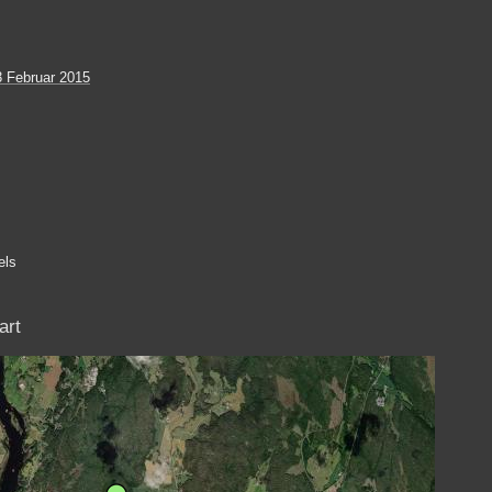
3 Februar 2015
els
art