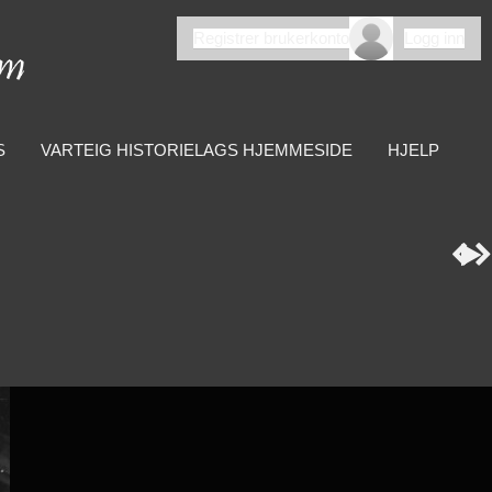
Registrer brukerkonto
Logg inn
S
VARTEIG HISTORIELAGS HJEMMESIDE
HJELP


