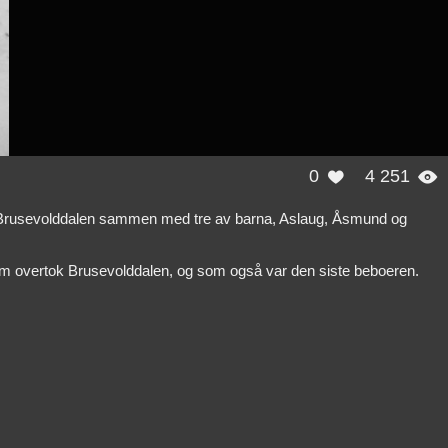
0
4 251


an Brusevolddalen sammen med tre av barna, Aslaug, Åsmund og
te som overtok Brusevolddalen, og som også var den siste beboeren.