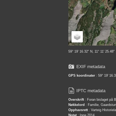
59° 19' 16.32" N, 11° 11' 25.48"

EXIF metadata
GPS koordinater
: 59° 19' 16.3

IPTC metadata
Overskrift
: Foran bislaget på 
Nøkkelord
: Familie, Gaardstun
Opphavsrett
: Varteig Historie
Notat
: Inga 2014.