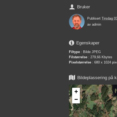

Bruker
Publisert
Tirsdag 0
av
admin

Egenskaper
Filtype
: Bilde JPEG
Filstørrelse
: 279,66 Kbytes
Pixelstørrelse
: 680 x 1024 pix

Bildeplassering på k
+
−