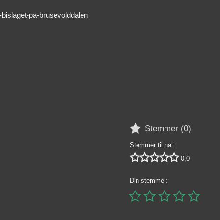
-bislaget-pa-brusevolddalen

Stemmer (
0
)
Stemmer til nå :





0,0
Din stemme :




