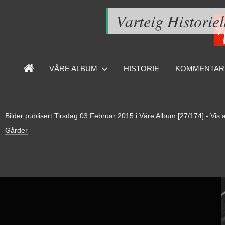
Varteig Historie
VÅRE ALBUM
HISTORIE
KOMMENTAR
Bilder publisert
Tirsdag 03 Februar 2015
i
Våre Album
[27/174]
-
Vis a
Gårder