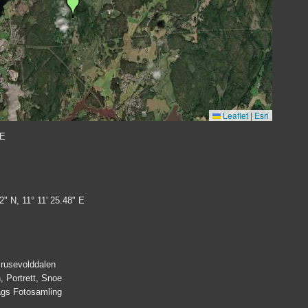
Leaflet
|
Esri
 E
2" N, 11° 11' 25.48" E
Brusevolddalen
, Portrett, Snoe
lags Fotosamling