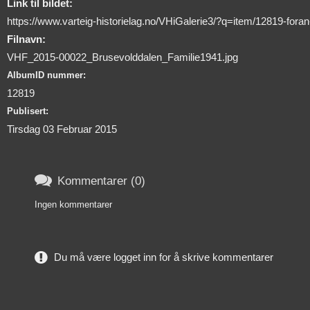
Link til bildet:
https://www.varteig-historielag.no/VHiGalerie3/?q=item/12819-foran
Filnavn:
VHF_2015-00022_Brusevolddalen_Familie1941.jpg
AlbumID nummer:
12819
Publisert:
Tirsdag 03 Februar 2015

Kommentarer (0)
Ingen kommentarer
Du må være logget inn for å skrive kommentarer