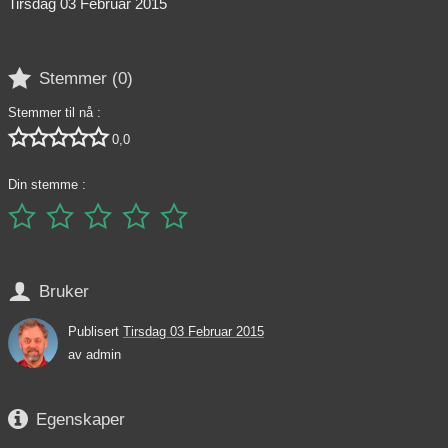
Tirsdag 03 Februar 2015

Stemmer (
0
)
Stemmer til nå :





0,0
Din stemme :






Bruker
Publisert
Tirsdag 03 Februar 2015
av
admin

Egenskaper