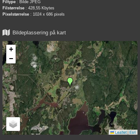
Filtype
: Bilde JPEG
Filstørrelse
: 428,55 Kbytes
Pixelstørrelse
: 1024 x 686 pixels

Bildeplassering på kart
+
−
Leaflet
|
Esri