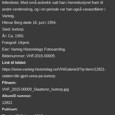
felleslister. Med små avbrekk satt han i herredsstyret fram til
andre verdenskrig, og i en periode var han også varaordfører i
Varteig.
Hilmar Berg døde 16. juni i 1954.
Sted: Isetorp.
År: Ca. 1950.
Fotograf: Ukjent.
Eier: Varteig Historielags Fotosamling.
Bildenummer: VHF.2015-00009.
Link til bildet:
https://www.varteig-historielag.no/VHiGalerie3/?q=item/12821-
slatten-blir-gjort-unna-pa-isetorp
Filnavn:
VHF_2015-00009_Slaattonn_Isetorp.jpg
AlbumID nummer:
12821
Publisert: