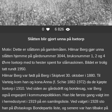
0
6 826


Slåtten blir gjort unna på Isetorp
Motiv: Dette er slåttonn på gamlemåten. Hilmar Berg gjør unna
slåtten hjemme på gårdsnummer 3044, bruksnummer 1, 2 og 4
Øvre Isetorp med to hester spent for slåmaskinen. Bildet er trolig
tatt rundt 1950.
Hilmar Berg var født på Berg i Skiptvet 30. oktober i 1880. Til
Varteig kom han og kona Anna (f. Schie 1882-1972) da de kjøpte
Isetorp i 1910. Ved siden av gårdsdrift og bondesag, var Berg
også engasjert i kommunepolitikken. Han ble første gang valgt inn
i herredsstyret i 1919 på en samlingsliste. Ved valget i 1928 sto
han på Østaskogs Bondepartis liste, og senere var han tilbake på