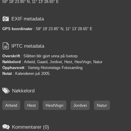
59° 18' 23.85" N, 11° 13' 28.65" E

EXIF metadata
GPS koordinater
: 59° 18' 23.85" N, 11° 13' 28.65" E

IPTC metadata
Overskrift
: Slåtten blir gjort unna på Isetorp
Nøkkelord
: Arbeid, Gaard, Jordvei, Hest, HestVogn, Natur
Opphavsrett
: Varteig Historielags Fotosamling
Notat
: Kalenderen juli 2005.

Nøkkelord
Arbeid
Hest
HestVogn
Jordvei
Natur

Kommentarer (0)