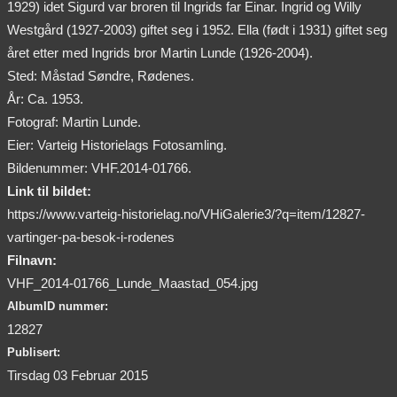
1929) idet Sigurd var broren til Ingrids far Einar. Ingrid og Willy
Westgård (1927-2003) giftet seg i 1952. Ella (født i 1931) giftet seg
året etter med Ingrids bror Martin Lunde (1926-2004).
Sted: Måstad Søndre, Rødenes.
År: Ca. 1953.
Fotograf: Martin Lunde.
Eier: Varteig Historielags Fotosamling.
Bildenummer: VHF.2014-01766.
Link til bildet:
https://www.varteig-historielag.no/VHiGalerie3/?q=item/12827-
vartinger-pa-besok-i-rodenes
Filnavn:
VHF_2014-01766_Lunde_Maastad_054.jpg
AlbumID nummer:
12827
Publisert:
Tirsdag 03 Februar 2015