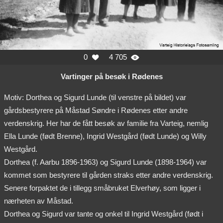
0
4 705


Vartinger på besøk i Rødenes
Motiv: Dorthea og Sigurd Lunde (til venstre på bildet) var
gårdsbestyrere på Måstad Søndre i Rødenes etter andre
verdenskrig. Her har de fått besøk av familie fra Varteig, nemlig
Ella Lunde (født Brenne), Ingrid Westgård (født Lunde) og Willy
Westgård.
Dorthea (f. Aarbu 1896-1963) og Sigurd Lunde (1898-1964) var
kommet som bestyrere til gården straks etter andre verdenskrig.
Senere forpaktet de i tillegg småbruket Elverhøy, som ligger i
nærheten av Måstad.
Dorthea og Sigurd var tante og onkel til Ingrid Westgård (født i