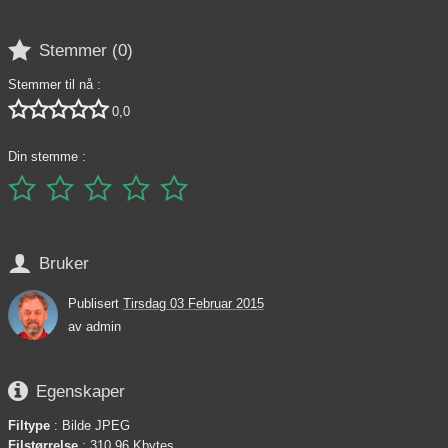

Stemmer (
0
)
Stemmer til nå :





0,0
Din stemme :






Bruker
Publisert
Tirsdag 03 Februar 2015
av
admin

Egenskaper
Filtype
: Bilde JPEG
Filstørrelse
: 310,96 Kbytes