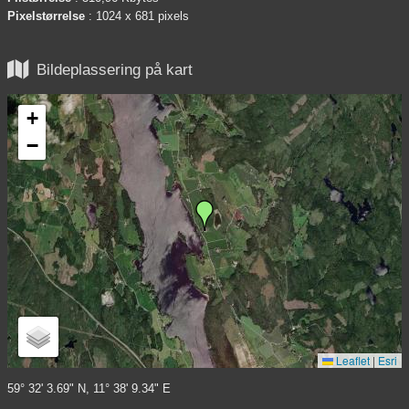
Pixelstørrelse
: 1024 x 681 pixels

Bildeplassering på kart
+
−
Leaflet
|
Esri
59° 32' 3.69" N, 11° 38' 9.34" E