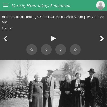

Varteig Historielags Fotoalbum
Bilder publisert
Tirsdag 03 Februar 2015
i
Våre Album
[19/174]
-
Vis
alle
Gårder


