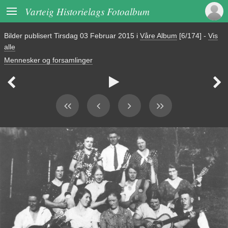

Varteig Historielags Fotoalbum
Bilder publisert
Tirsdag 03 Februar 2015
i
Våre Album
[6/174]
-
Vis
alle
Mennesker og forsamlinger


