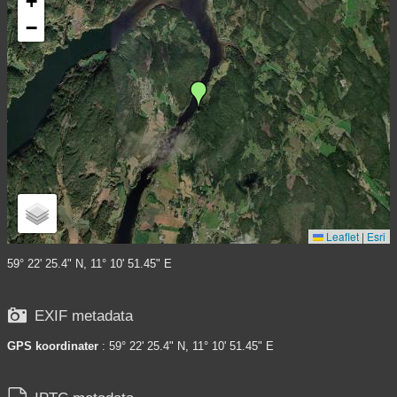
+
−
Leaflet
|
Esri
59° 22' 25.4" N, 11° 10' 51.45" E

EXIF metadata
GPS koordinater
: 59° 22' 25.4" N, 11° 10' 51.45" E