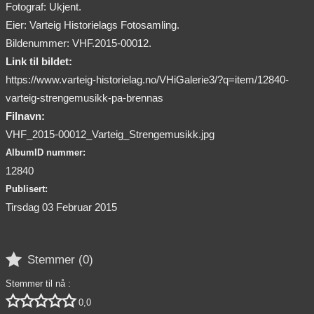
Fotograf: Ukjent.
Eier: Varteig Historielags Fotosamling.
Bildenummer: VHF.2015-00012.
Link til bildet:
https://www.varteig-historielag.no/VHiGalerie3/?q=item/12840-
varteig-strengemusikk-pa-brennas
Filnavn:
VHF_2015-00012_Varteig_Strengemusikk.jpg
AlbumID nummer:
12840
Publisert:
Tirsdag 03 Februar 2015

Stemmer (
0
)
Stemmer til nå :





0,0