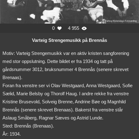
0
4 955


Varteig Strengemusikk på Brennås
Motiv: Varteig Strengemusikk var en aktiv kristen sangforening
med stor oppslutning. Dette bildet er fra 1934 og tatt på
gårdsnummer 3012, bruksnummer 4 Brennås (senere skrevet
Brenaas).
Foran fra venstre ser vi Olav Westgaard, Anna Westgaard, Sofie
Sælid, Marie Belsby og Thorolf Haug. I andre rekke fra venstre
Kristine Brusevold, Solveig Brenne, Andrine Bøe og Magnhild
Brennås (senere skrevet Brenaas). Bakerst fra venstre står
Aslaug Småberg, Ragnar Sæves og Astrid Lunde.
Sted: Brennås (Brenaas).
År: 1934.