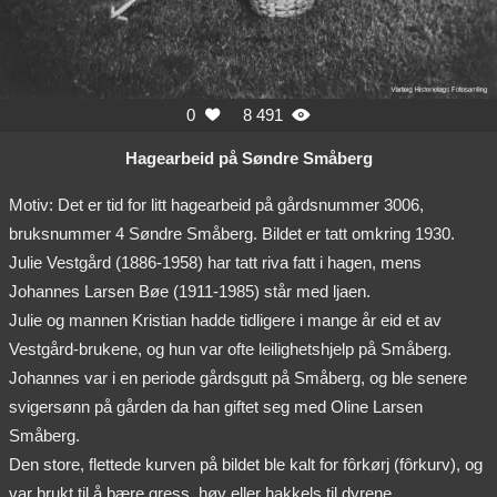
0
8 491


Hagearbeid på Søndre Småberg
Motiv: Det er tid for litt hagearbeid på gårdsnummer 3006,
bruksnummer 4 Søndre Småberg. Bildet er tatt omkring 1930.
Julie Vestgård (1886-1958) har tatt riva fatt i hagen, mens
Johannes Larsen Bøe (1911-1985) står med ljaen.
Julie og mannen Kristian hadde tidligere i mange år eid et av
Vestgård-brukene, og hun var ofte leilighetshjelp på Småberg.
Johannes var i en periode gårdsgutt på Småberg, og ble senere
svigersønn på gården da han giftet seg med Oline Larsen
Småberg.
Den store, flettede kurven på bildet ble kalt for fôrkørj (fôrkurv), og
var brukt til å bære gress, høy eller hakkels til dyrene.