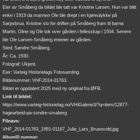
Eier av Småberg da bildet ble tatt var Kristine Larsen. Hun var blitt
enke i 1919 da mannen Ole ble drept i en kjøreulykke på
Sarpsbrua. Kristine sto for driften på Småberg fram til barna
Martin, Oline og Ole tok over gården i fellesskap i 1934. Senere
ble Ole Larsen-Småberg eneeier av gården.
Sted: Søndre Småberg.
År: Ca. 1930.
Fotograf: Ukjent.
Eier: Varteig Historielags Fotosamling.
Bildenummer: VHF.2014-01763.
Bildet er oppdatert 2025 med ny original fra ØFB.
Link til bildet:
https://www.varteig-historielag.no/VHiGalerie3/?q=item/12877-
hagearbeid-pa-sondre-smaberg
Filnavn:
VHF_2014-01763_1991-01167_Julie_Lars_Brusevold.jpg
AlbumID nummer: