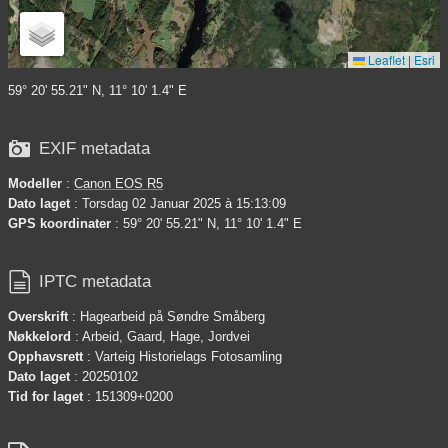
Leaflet
|
Esri
59° 20' 55.21" N, 11° 10' 1.4" E

EXIF metadata
Modeller
:
Canon EOS R5
Dato laget
: Torsdag 02 Januar 2025 à 15:13:09
GPS koordinater
: 59° 20' 55.21" N, 11° 10' 1.4" E

IPTC metadata
Overskrift
: Hagearbeid på Søndre Småberg
Nøkkelord
: Arbeid, Gaard, Hage, Jordvei
Opphavsrett
: Varteig Historielags Fotosamling
Dato laget
: 20250102
Tid for laget
: 151309+0200