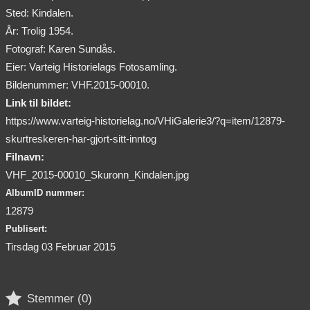
Sted: Kindalen.
År: Trolig 1954.
Fotograf: Karen Sundås.
Eier: Varteig Historielags Fotosamling.
Bildenummer: VHF.2015-00010.
Link til bildet:
https://www.varteig-historielag.no/VHiGalerie3/?q=item/12879-
skurtreskeren-har-gjort-sitt-inntog
Filnavn:
VHF_2015-00010_Skuronn_Kindalen.jpg
AlbumID nummer:
12879
Publisert:
Tirsdag 03 Februar 2015

Stemmer (
0
)