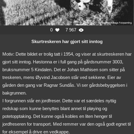
0
7 967


Skurtreskeren har gjort sitt inntog
Motiv: Dette bildet er trolig tatt i 1954, og viser at skurtreskeren har
gjort sitt inntog. Høstonna er i full gang på gårdsnummer 3003,
bruksnummer 5 Kindalen. Det er Johan Mathisen som sitter på
treskeren, mens Øyvind Jacobsen står ved sekkene. Eier av
gården den gang var Ragnar Sundås. Vi ser gårdsbebyggelsen i
bakgrunnen.
I forgrunnen står en jordfreser. Dette var et særdeles nyttig
redskap som kunne benyttes blant annet til pløying og
potetopptaking. Det kunne også kobles en liten henger til
jordfreseren for transport. Med remmer var den også godt egnet til
for eksempel å drive en vedkappe.