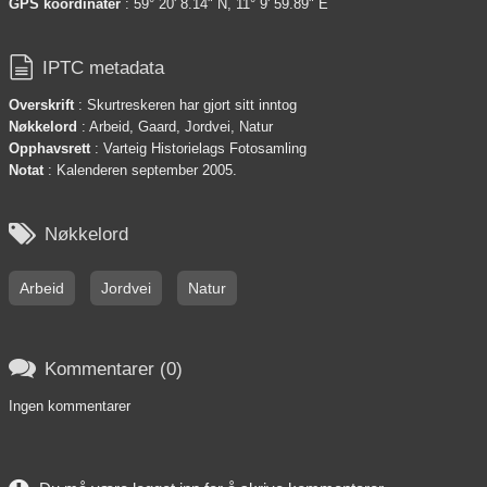
GPS koordinater
: 59° 20' 8.14" N, 11° 9' 59.89" E

IPTC metadata
Overskrift
: Skurtreskeren har gjort sitt inntog
Nøkkelord
: Arbeid, Gaard, Jordvei, Natur
Opphavsrett
: Varteig Historielags Fotosamling
Notat
: Kalenderen september 2005.

Nøkkelord
Arbeid
Jordvei
Natur

Kommentarer (0)
Ingen kommentarer