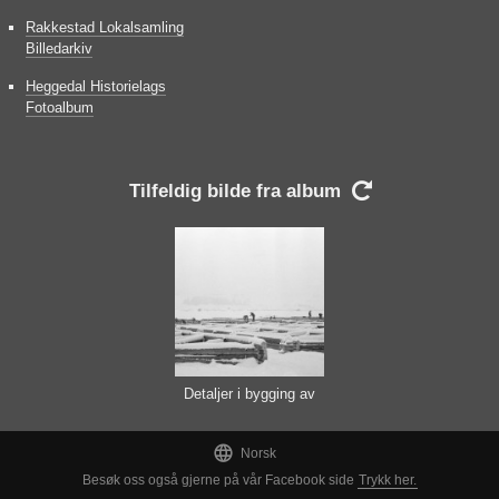
Rakkestad Lokalsamling
Billedarkiv
Heggedal Historielags
Fotoalbum
Tilfeldig bilde fra album

Detaljer i bygging av
fagverkslenser på
isen 1937.

Norsk
Besøk oss også gjerne på vår Facebook side
Trykk her.