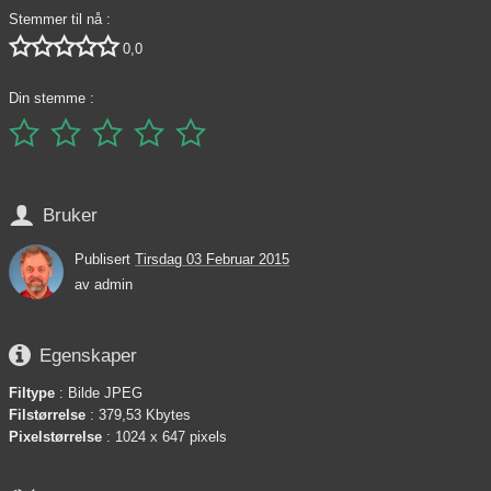
Stemmer til nå :





0,0
Din stemme :






Bruker
Publisert
Tirsdag 03 Februar 2015
av
admin

Egenskaper
Filtype
: Bilde JPEG
Filstørrelse
: 379,53 Kbytes
Pixelstørrelse
: 1024 x 647 pixels