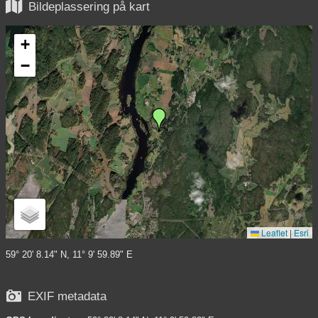

Bildeplassering på kart
+
−
Leaflet
|
Esri
59° 20' 8.14" N, 11° 9' 59.89" E

EXIF metadata