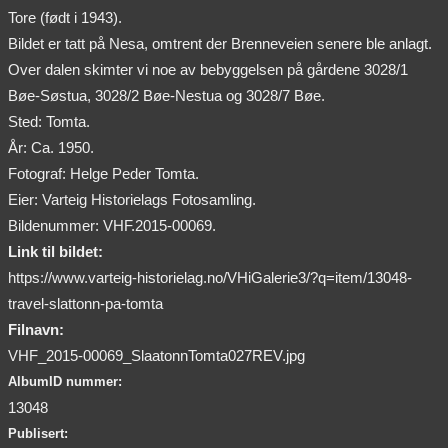
Tore (født i 1943).
Bildet er tatt på Nesa, omtrent der Brenneveien senere ble anlagt.
Over dalen skimter vi noe av bebyggelsen på gårdene 3028/1
Bøe-Søstua, 3028/2 Bøe-Nestua og 3028/7 Bøe.
Sted: Tomta.
År: Ca. 1950.
Fotograf: Helge Peder Tomta.
Eier: Varteig Historielags Fotosamling.
Bildenummer: VHF.2015-00069.
Link til bildet:
https://www.varteig-historielag.no/VHiGalerie3/?q=item/13048-
travel-slattonn-pa-tomta
Filnavn:
VHF_2015-00069_SlaatonnTomta027REV.jpg
AlbumID nummer:
13048
Publisert: