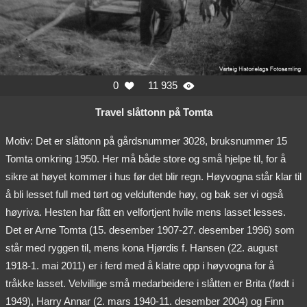
0
11 935


Travel slåttonn på Tomta
Motiv: Det er slåttonn på gårdsnummer 3028, bruksnummer 15
Tomta omkring 1950. Her må både store og små hjelpe til, for å
sikre at høyet kommer i hus før det blir regn. Høyvogna står klar til
å bli lesset full med tørt og velduftende høy, og bak ser vi også
høyriva. Hesten har fått en velfortjent hvile mens lasset lesses.
Det er Arne Tomta (15. desember 1907-27. desember 1996) som
står med ryggen til, mens kona Hjørdis f. Hansen (22. august
1918-1. mai 2011) er i ferd med å klatre opp i høyvogna for å
tråkke lasset. Velvillige små medarbeidere i slåtten er Brita (født i
1949), Harry Annar (2. mars 1940-11. desember 2004) og Finn