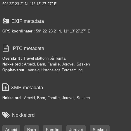
59° 22' 23.2" N, 11° 13' 27.27" E

EXIF metadata
GPS koordinater
: 59° 22' 23.2" N, 11° 13' 27.27" E

IPTC metadata
Overskrift
: Travel slåttonn på Tomta
Nøkkelord
: Arbeid, Barn, Familie, Jordvei, Søsken
Opphavsrett
: Varteig Historielags Fotosamling

XMP metadata
Nøkkelord
: Arbeid, Barn, Familie, Jordvei, Søsken

Nøkkelord
Arbeid
Barn
Familie
Jordvei
Søsken