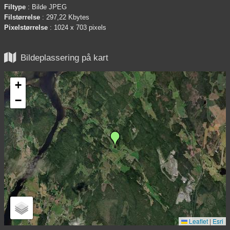
Filtype
: Bilde JPEG
Filstørrelse
: 297,22 Kbytes
Pixelstørrelse
: 1024 x 703 pixels

Bildeplassering på kart
+
−
Leaflet
|
Esri