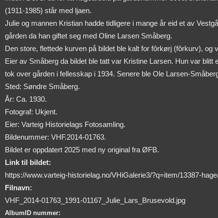
(1911-1985) står med ljaen.
Julie og mannen Kristian hadde tidligere i mange år eid et av Vest
gården da han giftet seg med Oline Larsen Småberg.
Den store, flettede kurven på bildet ble kalt for fôrkørj (fôrkurv), og 
Eier av Småberg da bildet ble tatt var Kristine Larsen. Hun var blit
tok over gården i fellesskap i 1934. Senere ble Ole Larsen-Småber
Sted: Søndre Småberg.
År: Ca. 1930.
Fotograf: Ukjent.
Eier: Varteig Historielags Fotosamling.
Bildenummer: VHF.2014-01763.
Bildet er oppdatert 2025 med ny original fra ØFB.
Link til bildet:
https://www.varteig-historielag.no/VHiGalerie3/?q=item/13387-ha
Filnavn:
VHF_2014-01763_1991-01167_Julie_Lars_Brusevold.jpg
AlbumID nummer: