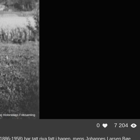
0
7 204


(1886-1958) har tatt riva fatt i hagen, mens Johannes Larsen Bøe