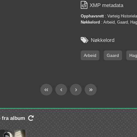

XMP metadata
Opphavsrett
: Varteig Historie
Nøkkelord
: Arbeid, Gaard, Hag

Nøkkelord
Arbeid
Gaard
Ha
e fra album
