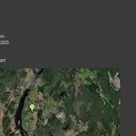
els
 2025
art