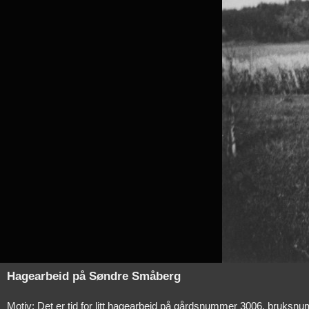
Hagearbeid på Søndre Småberg
Motiv: Det er tid for litt hagearbeid på gårdsnummer 3006, bruksnu