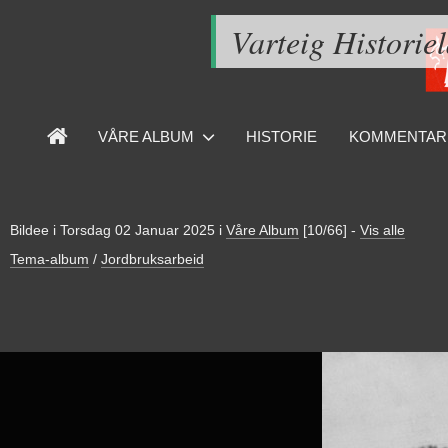
Varteig Historie
VÅRE ALBUM
HISTORIE
KOMMENTAR
Bildee i
Torsdag 02 Januar 2025
i
Våre Album
[10/66]
-
Vis alle
Tema-album
/
Jordbruksarbeid