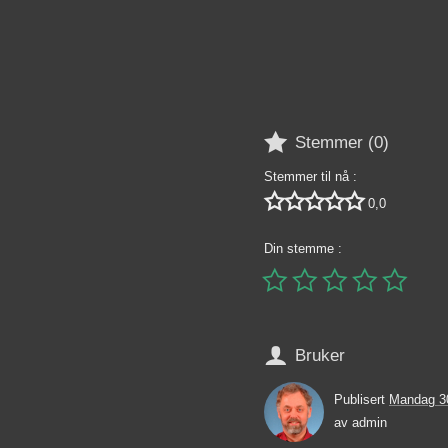

Stemmer (
0
)
Stemmer til nå :





0,0
Din stemme :






Bruker
Publisert
Mandag 3
av
admin