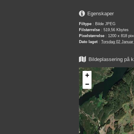

Egenskaper
Filtype
: Bilde JPEG
Filstørrelse
: 519,56 Kbytes
Pixelstørrelse
: 1200 x 818 pix
Dato laget
:
Torsdag 02 Januar

Bildeplassering på k
+
−