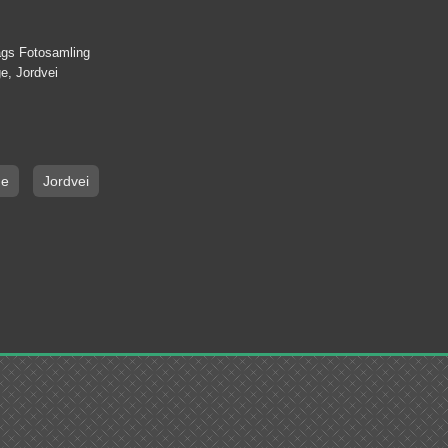
lags Fotosamling
e, Jordvei
ge
Jordvei