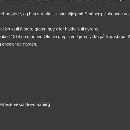
gård-brukene, og hun var ofte leilighetshjelp på Småberg. Johannes v
var brukt til å bære gress, høy eller hakkels til dyrene.
t enke i 1919 da mannen Ole ble drept i en kjøreulykke på Sarpsbrua. Kr
g eneeier av gården.
gearbeid-pa-sondre-smaberg