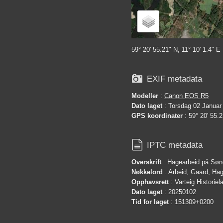
59° 20' 55.21" N, 11° 10' 1.4" E

EXIF metadata
Modeller
:
Canon EOS R5
Dato laget
: Torsdag 02 Januar
GPS koordinater
: 59° 20' 55.2

IPTC metadata
Overskrift
: Hagearbeid på Sø
Nøkkelord
: Arbeid, Gaard, Hag
Opphavsrett
: Varteig Historie
Dato laget
: 20250102
Tid for laget
: 151309+0200