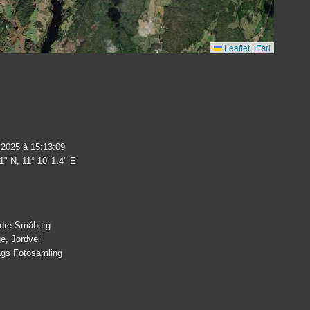
Leaflet
|
Esri
 2025 à 15:13:09
1" N, 11° 10' 1.4" E
ndre Småberg
e, Jordvei
lags Fotosamling