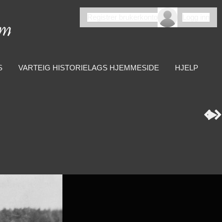
Registrer brukerkonto
Logg inn
S
VARTEIG HISTORIELAGS HJEMMESIDE
HJELP


