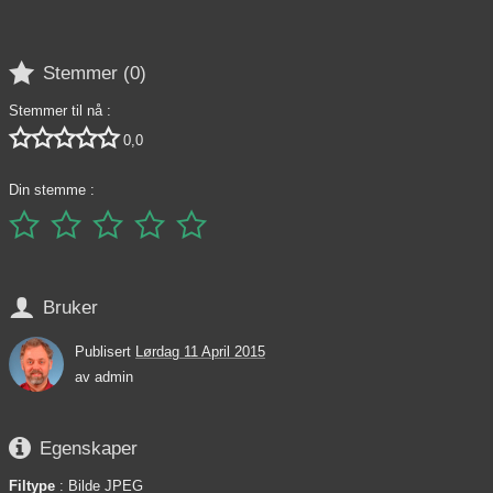

Stemmer (
0
)
Stemmer til nå :





0,0
Din stemme :






Bruker
Publisert
Lørdag 11 April 2015
av
admin

Egenskaper
Filtype
: Bilde JPEG