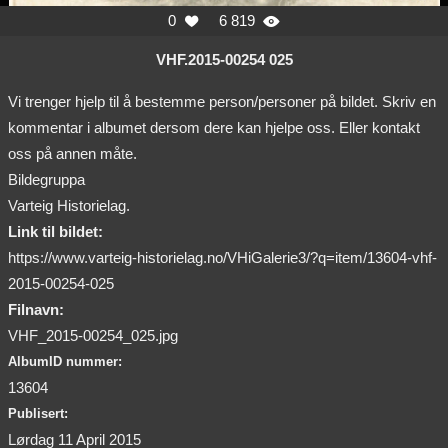
0
6 819


VHF.2015-00254 025
Vi trenger hjelp til å bestemme person/personer på bildet. Skriv en
kommentar i albumet dersom dere kan hjelpe oss. Eller kontakt
oss på annen måte.
Bildegruppa
Varteig Historielag.
Link til bildet:
https://www.varteig-historielag.no/VHiGalerie3/?q=item/13604-vhf-
2015-00254-025
Filnavn:
VHF_2015-00254_025.jpg
AlbumID nummer:
13604
Publisert:
Lørdag 11 April 2015