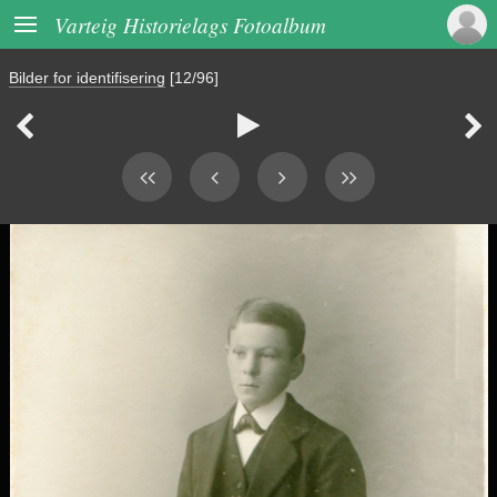

Varteig Historielags Fotoalbum
Bilder for identifisering
[12/96]


