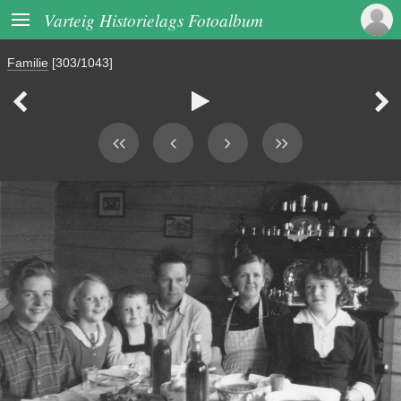

Varteig Historielags Fotoalbum
Familie
[303/1043]


