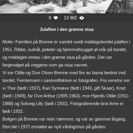
0
13 982


Julaften i den grønne stua
Motiv: Familien på Brenne er samlet rundt middagsbordet julaften i
1951. Ribbe, surkål, poteter og hjemmebrygget øl står på bordet,
og middagen inntas i den grønne stua på gården. Det var
fargevalget på veggene som ga stua navnet.
Vi ser Otilie og Ove Olsen Brenne med fire av barna benket ved
bordet. Femtemann i søskenflokken er fotografen. Fra venstre ser
vi Thor (født i 1937), Kari Synnøve (født i 1943, gift Skaar), Knut
(født i 1949), far Ove Arthur (1905-1963), mor Hjørdis Otilie (1911-
1988) og Solveig Lilly (født i 1931). Fotograferende bror Arne er
født i 1932.
Boligen på Brenne var reist i tømmer, og var av gammel årgang.
Den ble i 1972 erstattet av nytt våningshus på gården.