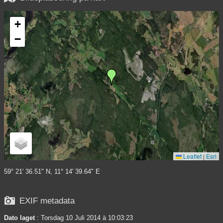
+
−
Leaflet
|
Esri
59° 21' 36.51" N, 11° 14' 39.64" E

EXIF metadata
Dato laget
: Torsdag 10 Juli 2014 à 10:03:23