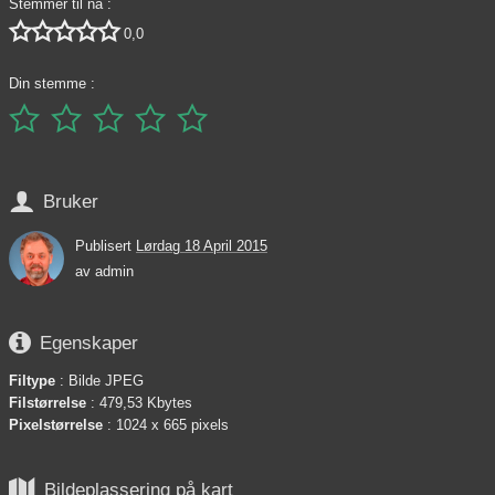
Stemmer til nå :





0,0
Din stemme :






Bruker
Publisert
Lørdag 18 April 2015
av
admin

Egenskaper
Filtype
: Bilde JPEG
Filstørrelse
: 479,53 Kbytes
Pixelstørrelse
: 1024 x 665 pixels

Bildeplassering på kart