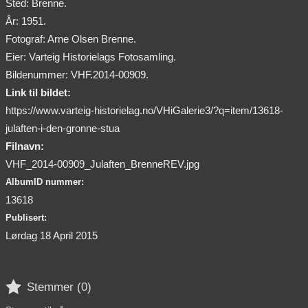
Sted: Brenne.
År: 1951.
Fotograf: Arne Olsen Brenne.
Eier: Varteig Historielags Fotosamling.
Bildenummer: VHF.2014-00909.
Link til bildet:
https://www.varteig-historielag.no/VHiGalerie3/?q=item/13618-
julaften-i-den-gronne-stua
Filnavn:
VHF_2014-00909_Julaften_BrenneREV.jpg
AlbumID nummer:
13618
Publisert:
Lørdag 18 April 2015

Stemmer (
0
)