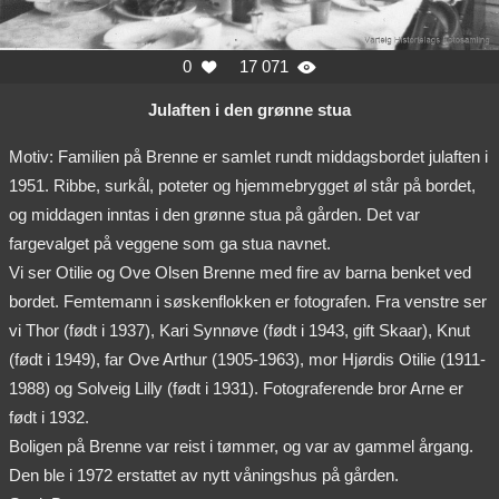
0
17 071


Julaften i den grønne stua
Motiv: Familien på Brenne er samlet rundt middagsbordet julaften i
1951. Ribbe, surkål, poteter og hjemmebrygget øl står på bordet,
og middagen inntas i den grønne stua på gården. Det var
fargevalget på veggene som ga stua navnet.
Vi ser Otilie og Ove Olsen Brenne med fire av barna benket ved
bordet. Femtemann i søskenflokken er fotografen. Fra venstre ser
vi Thor (født i 1937), Kari Synnøve (født i 1943, gift Skaar), Knut
(født i 1949), far Ove Arthur (1905-1963), mor Hjørdis Otilie (1911-
1988) og Solveig Lilly (født i 1931). Fotograferende bror Arne er
født i 1932.
Boligen på Brenne var reist i tømmer, og var av gammel årgang.
Den ble i 1972 erstattet av nytt våningshus på gården.