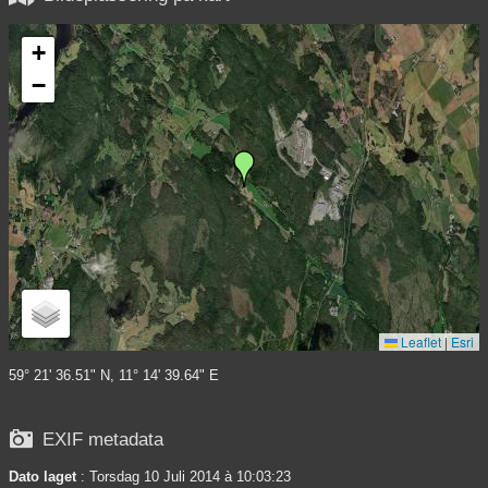
+
−
Leaflet
|
Esri
59° 21' 36.51" N, 11° 14' 39.64" E

EXIF metadata
Dato laget
: Torsdag 10 Juli 2014 à 10:03:23