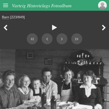

Varteig Historielags Fotoalbum
Barn
[223/849]


