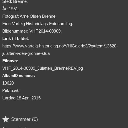
Sted: Brenne.
År: 1951.
Fotograf: Arne Olsen Brenne.
Eier: Varteig Historielags Fotosamling.
Bildenummer: VHF.2014-00909.
Link til bildet:
https://www.varteig-historielag.no/VHiGalerie3/?q=item/13620-
julaften-i-den-gronne-stua
Filnavn:
VHF_2014-00909_Julaften_BrenneREV.jpg
AlbumID nummer:
13620
Publisert:
Lørdag 18 April 2015

Stemmer (
0
)