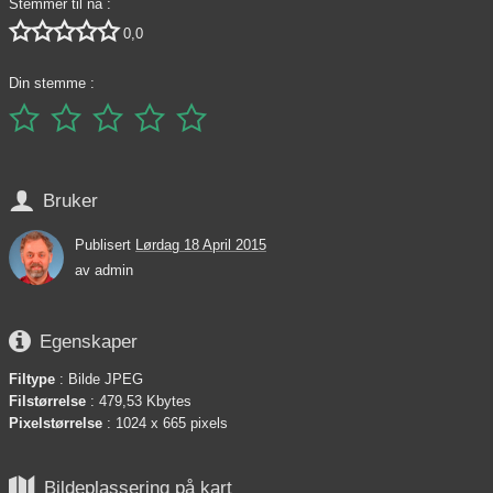
Stemmer til nå :





0,0
Din stemme :






Bruker
Publisert
Lørdag 18 April 2015
av
admin

Egenskaper
Filtype
: Bilde JPEG
Filstørrelse
: 479,53 Kbytes
Pixelstørrelse
: 1024 x 665 pixels

Bildeplassering på kart