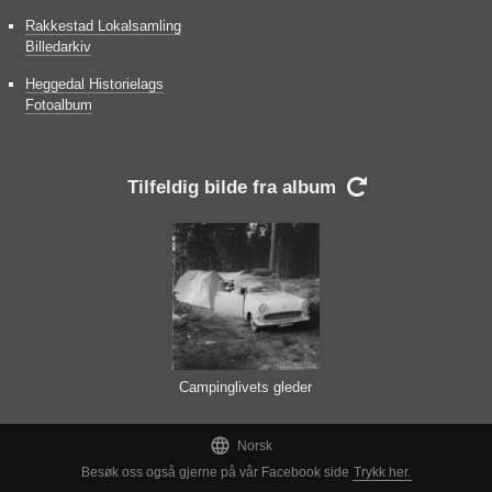
Rakkestad Lokalsamling
Billedarkiv
Heggedal Historielags
Fotoalbum
Tilfeldig bilde fra album

Campinglivets gleder

Norsk
Besøk oss også gjerne på vår Facebook side
Trykk her.