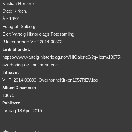
Kristian Høntorp.
Sted: Kirken.
År: 1957.
Fotograf: Solberg.
Eier: Varteig Historielags Fotosamling.
Bildenummer: VHF.2014-00803.
Link til bildet:
https://www.varteig-historielag.no/VHiGalerie3/?q=item/13675-
overhoring-av-konfirmantene
Filnavn:
VHF_2014-00803_OverhoringKirken1957REV.jpg
AlbumID nummer:
13675
Publisert:
Lørdag 18 April 2015