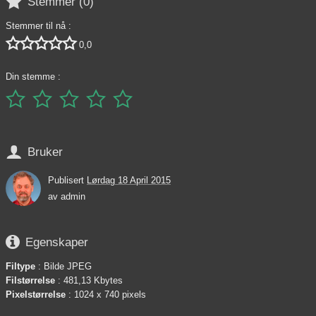

Stemmer (
0
)
Stemmer til nå :





0,0
Din stemme :






Bruker
Publisert
Lørdag 18 April 2015
av
admin

Egenskaper
Filtype
: Bilde JPEG
Filstørrelse
: 481,13 Kbytes
Pixelstørrelse
: 1024 x 740 pixels