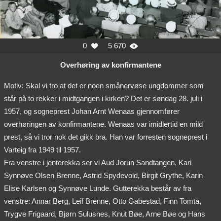
0
5 670


Overhøring av konfirmantene
Motiv: Skal vi tro at det er noen smånervøse ungdommer som
står på to rekker i midtgangen i kirken? Det er søndag 28. juli i
1957, og sogneprest Johan Arnt Wenaas gjennomfører
overhøringen av konfirmantene. Wenaas var imidlertid en mild
prest, så vi tror nok det gikk bra. Han var forresten sogneprest i
Varteig fra 1949 til 1957.
Fra venstre i jenterekka ser vi Aud Jorun Sandtangen, Kari
Synnøve Olsen Brenne, Astrid Spydevold, Birgit Grythe, Karin
Elise Karlsen og Synnøve Lunde. Gutterekka består av fra
venstre: Annar Berg, Leif Brenne, Otto Gabestad, Finn Tomta,
Trygve Frigaard, Bjørn Sulusnes, Knut Bøe, Arne Bøe og Hans