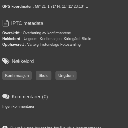
GPS koordinater
: 59° 21' 1.71" N, 11° 11' 23.13" E

IPTC metadata
Overskrift
: Overhøring av konfirmantene
Nøkkelord
: Ungdom, Konfirmasjon, Kirkegård, Skole
Opphavsrett
: Varteig Historielags Fotosamling

Nøkkelord
Konfirmasjon
Skole
Ungdom

Kommentarer (0)
Ingen kommentarer