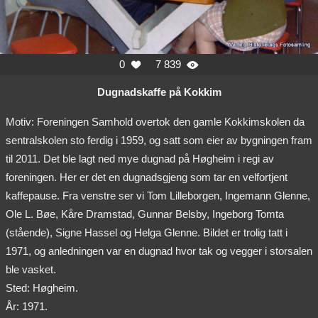
0
7 839


Dugnadskaffe på Kokkim
Motiv: Foreningen Samhold overtok den gamle Kokkimskolen da
sentralskolen sto ferdig i 1959, og satt som eier av bygningen fram
til 2011. Det ble lagt ned mye dugnad på Høgheim i regi av
foreningen. Her er det en dugnadsgjeng som tar en velfortjent
kaffepause. Fra venstre ser vi Tom Lilleborgen, Ingemann Glenne,
Ole L. Bøe, Kåre Dramstad, Gunnar Belsby, Ingeborg Tomta
(stående), Signe Hassel og Helga Glenne. Bildet er trolig tatt i
1971, og anledningen var en dugnad hvor tak og vegger i storsalen
ble vasket.
Sted: Høgheim.
År: 1971.