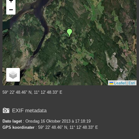
+
−
Leaflet
|
Esri
59° 22' 48.46" N, 11° 12' 48.33" E

EXIF metadata
Dato laget
: Onsdag 16 Oktober 2013 à 17:18:19
GPS koordinater
: 59° 22' 48.46" N, 11° 12' 48.33" E