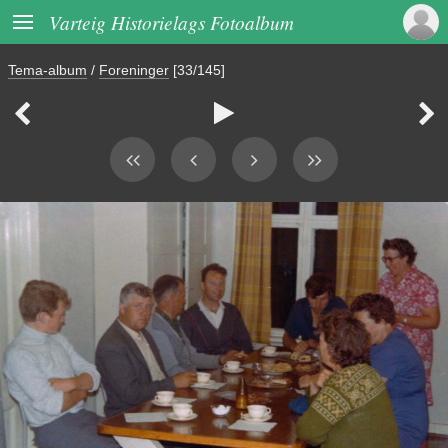

Varteig Historielags Fotoalbum
Tema-album
/
Foreninger
[33/145]


