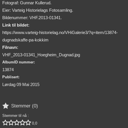
Fotograf: Gunnar Kullerud.
Eier: Varteig Historielags Fotosamling.
Bildenummer: VHF.2013-01341.
Link til bildet:
https://www.varteig-historielag.no/VHiGalerie3/?q=item/13874-
dugnadskaffe-pa-kokkim
Filnavn:
VHF_2013-01341_Hoegheim_Dugnad.jpg
AlbumID nummer:
13874
Publisert:
Lørdag 09 Mai 2015

Stemmer (
0
)
Stemmer til nå :





0,0