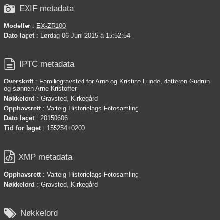

EXIF metadata
Modeller
:
EX-ZR100
Dato laget
: Lørdag 06 Juni 2015 à 15:52:54

IPTC metadata
Overskrift
: Familiegravsted for Arne og Kristine Lunde, datteren Gudrun
og sønnen Arne Kristoffer
Nøkkelord
: Gravsted, Kirkegård
Opphavsrett
: Varteig Historielags Fotosamling
Dato laget
: 20150606
Tid for laget
: 155254+0200

XMP metadata
Opphavsrett
: Varteig Historielags Fotosamling
Nøkkelord
: Gravsted, Kirkegård

Nøkkelord