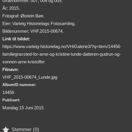
Gravnummer: 007, 008 og 009.
År: 2015.
Fotograf: Øistein Bøe.
Eier: Varteig Historielags Fotosamling.
Bildenummer: VHF.2015-00674.
Link til bildet:
https://www.varteig-historielag.no/VHiGalerie3/?q=item/14456-
familiegravsted-for-arne-og-kristine-lunde-datteren-gudrun-og-
sonnen-arne-kristoffer
Filnavn:
VHF_2015-00674_Lunde.jpg
AlbumID nummer:
14456
Publisert:
Mandag 15 Juni 2015

Stemmer (
0
)