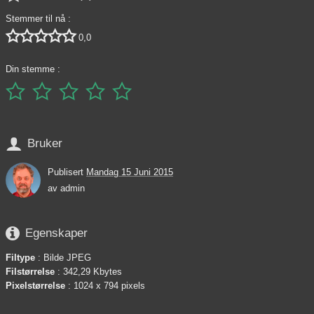
Stemmer til nå :





0,0
Din stemme :






Bruker
Publisert
Mandag 15 Juni 2015
av
admin

Egenskaper
Filtype
: Bilde JPEG
Filstørrelse
: 342,29 Kbytes
Pixelstørrelse
: 1024 x 794 pixels