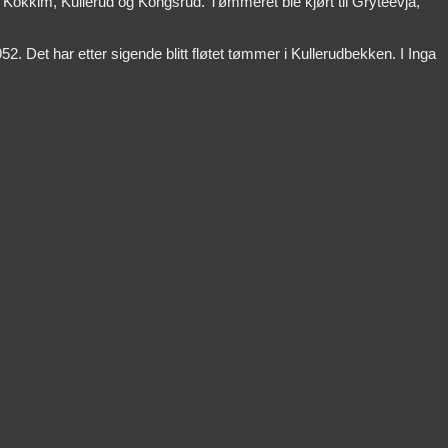
, Kokkim, Kullerud og Kongsrud. Tømmeret ble kjørt til Gryteevja,
 Det har etter sigende blitt fløtet tømmer i Kullerudbekken. I Inga