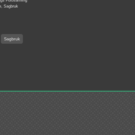
lags Fotosamling
e, Sagbruk
Sagbruk