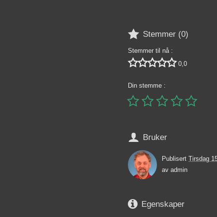

Stemmer (
0
)
Stemmer til nå :





0,0
Din stemme :






Bruker
Publisert
Tirsdag 1
av
admin

Egenskaper