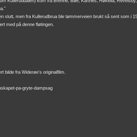
jennom Kulleruddalen) kom fra Brenne, Bøe, Kartnes, Høkelia, Revelsby
a."
slutt, men fra Kullerudbrua ble tømmerveien brukt så sent som i 1952.
ært med på denne fløtingen.
 bilde fra Widerøe's originalfilm.
nnskapet-pa-gryte-dampsag