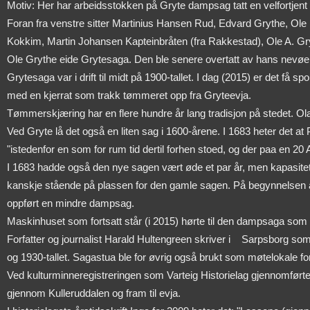
Motiv: Her har arbeidsstokken på Gryte dampsag tatt en velfortjent p
Foran fra venstre sitter Martinius Hansen Rud, Edvard Grythe, Ole
Kokkim, Martin Johansen Kapteinbråten (fra Rakkestad), Ole A. Gr
Ole Grythe eide Grytesaga. Den ble senere overtatt av hans nevøe
Grytesaga var i drift til midt på 1900-tallet. I dag (2015) er det f
med en kjerrat som trakk tømmeret opp fra Gryteevja.
Tømmerskjæring har en flere hundre år lang tradisjon på stedet. Olav
Ved Gryte lå det også en liten sag i 1600-årene. I 1683 heter det at
"istedenfor en som for rum tid dertil forhen stoed, og der paa en 20 
I 1683 hadde også den nye sagen vært øde et par år, men kapasiteten
kanskje stående på plassen for den gamle sagen. På begynnelsen av 
oppført en mindre dampsag.
Maskinhuset som fortsatt står (i 2015) hørte til den dampsaga som
Forfatter og journalist Harald Hultengreen skriver i
Sarpsborg som 
og 1930-tallet. Sagastua ble for øvrig også brukt som møtelokale fo
Ved kulturminneregistreringen som Varteig Historielag gjennomførte 
gjennom Kulleruddalen og fram til evja.