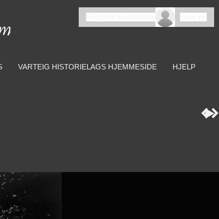
Registrer brukerkonto
Logg inn
S
VARTEIG HISTORIELAGS HJEMMESIDE
HJELP


