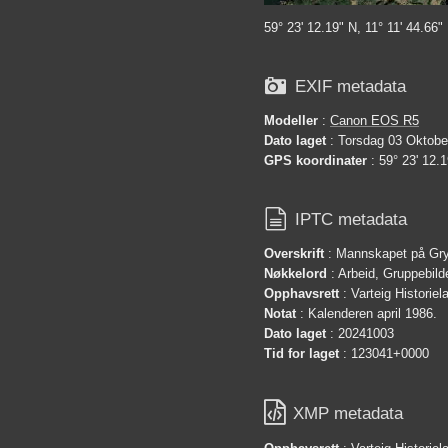
59° 23' 12.19" N, 11° 11' 44.66"

EXIF metadata
Modeller
:
Canon EOS R5
Dato laget
: Torsdag 03 Oktobe
GPS koordinater
: 59° 23' 12.1

IPTC metadata
Overskrift
: Mannskapet på Gr
Nøkkelord
: Arbeid, Gruppebild
Opphavsrett
: Varteig Historie
Notat
: Kalenderen april 1986.
Dato laget
: 20241003
Tid for laget
: 123041+0000

XMP metadata