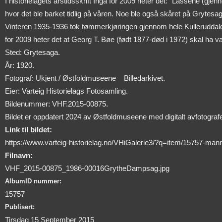
I historielagets årstidsskrift Inga for 2009 heter det: "Lassene (g
hvor det ble barket tidlig på våren. Noe ble også skåret på Grytesag
Vinteren 1935-1936 tok tømmerkjøringen gjennom hele Kulleruddalen 
for 2009 heter det at Georg T. Bøe (født 1877-død i 1972) skal ha v
Sted: Grytesaga.
År: 1920.
Fotograf: Ukjent / Østfoldmuseene
Billedarkivet.
Eier: Varteig Historielags Fotosamling.
Bildenummer: VHF.2015-00875.
Bildet er oppdatert 2024 av Østfoldmuseene med digitalt avfotografert
Link til bildet:
https://www.varteig-historielag.no/VHiGalerie3/?q=item/15757-ma
Filnavn:
VHF_2015-00875_1986-00016GrytheDampsag.jpg
AlbumID nummer:
15757
Publisert:
Tirsdag 15 September 2015