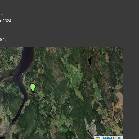
els
r 2024
art
Leaflet
|
Esri