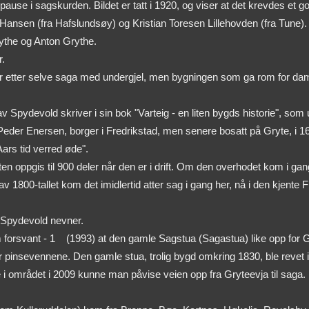
ause i sagskurden. Bildet er tatt i 1920, og viser at det krevdes et go
 Hansen (fra Hafslundsøy) og Kristian Toresen Lillehovden (fra Tune)
ythe og Anton Grythe.
r.
å spor etter selve saga med undergjel, men bygningen som ga rom for d
 Spydevold skriver i sin bok "Varteig - en liten bygds historie", som
 Peder Enersen, borger i Fredrikstad, men senere bosatt på Gryte, i 1
Aars tid verred øde".
 oppgis til 900 deler når den er i drift. Om den overhodet kom i gang
1800-tallet kom det imidlertid atter sag i gang her, nå i den kjente
 Spydevold nevner.
forsvant - 1
(1993) at den gamle Sagstua (Sagastua) like opp for
r pinsevennene. Den gamle stua, trolig bygd omkring 1830, ble revet i 
i området i 2009 kunne man påvise veien opp fra Gryteevja til saga. De