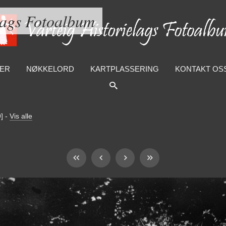
lags Fotoalbum
ER
NØKKELORD
KARTPLASSERING
KONTAKT OS
9]
-
Vis alle