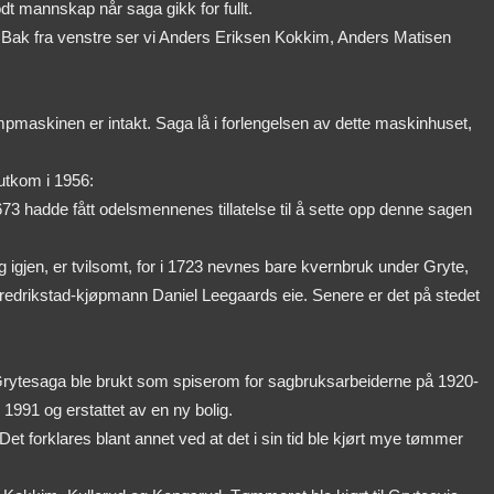
dt mannskap når saga gikk for fullt.
. Bak fra venstre ser vi Anders Eriksen Kokkim, Anders Matisen
ampmaskinen er intakt. Saga lå i forlengelsen av dette maskinhuset,
 utkom i 1956:
673 hadde fått odelsmennenes tillatelse til å sette opp denne sagen
 igjen, er tvilsomt, for i 1723 nevnes bare kvernbruk under Gryte,
 Fredrikstad-kjøpmann Daniel Leegaards eie. Senere er det på stedet
 Grytesaga ble brukt som spiserom for sagbruksarbeiderne på 1920-
1991 og erstattet av en ny bolig.
t forklares blant annet ved at det i sin tid ble kjørt mye tømmer