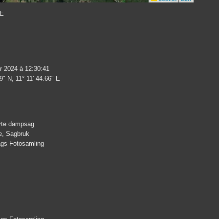
 E
r 2024 à 12:30:41
9" N, 11° 11' 44.66" E
yte dampsag
e, Sagbruk
lags Fotosamling