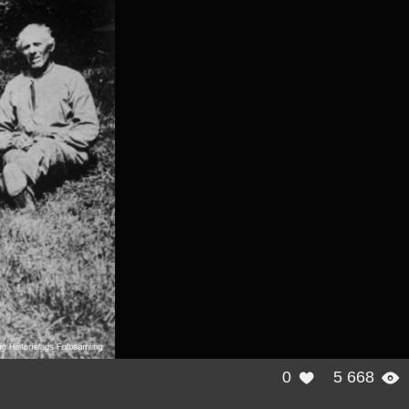
0
5 668

