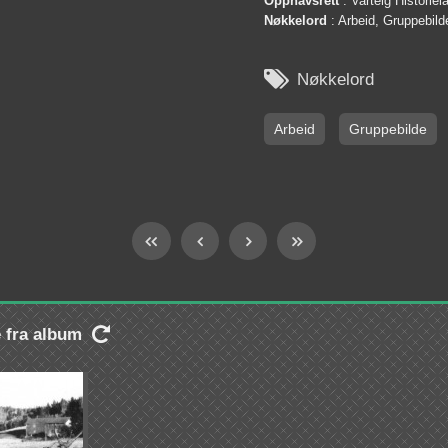
Opphavsrett
: Varteig Historie
Nøkkelord
: Arbeid, Gruppebild

Nøkkelord
Arbeid
Gruppebilde
e fra album
