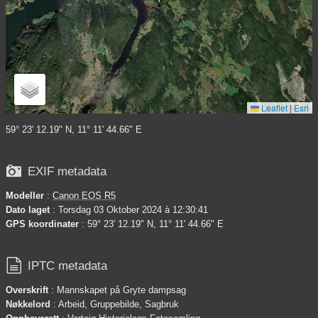
Leaflet
|
Esri
59° 23' 12.19" N, 11° 11' 44.66" E

EXIF metadata
Modeller
:
Canon EOS R5
Dato laget
: Torsdag 03 Oktober 2024 à 12:30:41
GPS koordinater
: 59° 23' 12.19" N, 11° 11' 44.66" E

IPTC metadata
Overskrift
: Mannskapet på Gryte dampsag
Nøkkelord
: Arbeid, Gruppebilde, Sagbruk