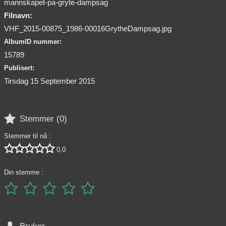
mannskapet-pa-gryte-dampsag
Filnavn:
VHF_2015-00875_1986-00016GrytheDampsag.jpg
AlbumID nummer:
15789
Publisert:
Tirsdag 15 September 2015

Stemmer (
0
)
Stemmer til nå :





0,0
Din stemme :





