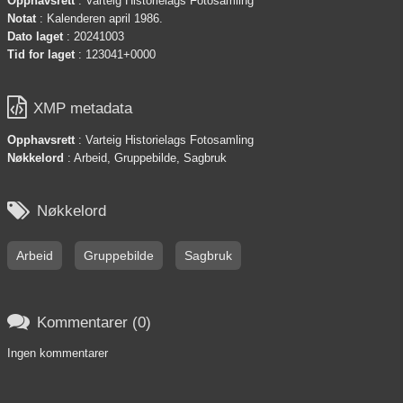
Opphavsrett
: Varteig Historielags Fotosamling
Notat
: Kalenderen april 1986.
Dato laget
: 20241003
Tid for laget
: 123041+0000

XMP metadata
Opphavsrett
: Varteig Historielags Fotosamling
Nøkkelord
: Arbeid, Gruppebilde, Sagbruk

Nøkkelord
Arbeid
Gruppebilde
Sagbruk

Kommentarer (0)
Ingen kommentarer