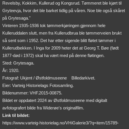
Revelsby, Kokkim, Kullerud og Kongsrud. Tømmeret ble kjørt til
Gryteevja, hvor det ble barket tidlig på våren. Noe ble også skåret
på Grytesaga."
Vinteren 1935-1936 tok tømmerkjøringen gjennom hele
Kulleruddalen slutt, men fra Kullerudbrua ble tømmerveien brukt
så sent som i 1952. Det har etter sigende blitt fløtet tømmer i
Kullerudbekken. I Inga for 2009 heter det at Georg T. Bøe (født
1877-død i 1972) skal ha vært med på denne fløtingen.
Sted: Grytesaga.
År: 1920.
Fotograf: Ukjent / Østfoldmuseene
Billedarkivet.
Eier: Varteig Historielags Fotosamling.
Bildenummer: VHF.2015-00875.
Bildet er oppdatert 2024 av Østfoldmuseene med digitalt
avfotografert bilde fra Widerøe's originalfilm.
Link til bildet:
https://www.varteig-historielag.no/VHiGalerie3/?q=item/15789-