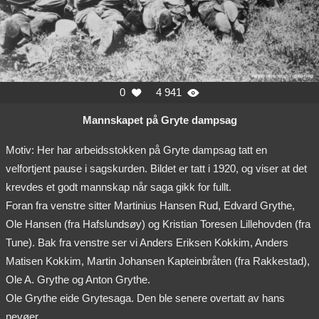
0
4 941


Mannskapet på Gryte dampsag
Motiv: Her har arbeidsstokken på Gryte dampsag tatt en
velfortjent pause i sagskurden. Bildet er tatt i 1920, og viser at det
krevdes et godt mannskap når saga gikk for fullt.
Foran fra venstre sitter Martinius Hansen Rud, Edvard Grythe,
Ole Hansen (fra Hafslundsøy) og Kristian Toresen Lillehovden (fra
Tune). Bak fra venstre ser vi Anders Eriksen Kokkim, Anders
Matisen Kokkim, Martin Johansen Kapteinbråten (fra Rakkestad),
Ole A. Grythe og Anton Grythe.
Ole Grythe eide Grytesaga. Den ble senere overtatt av hans
nevøer.