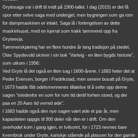
Grytesaga var i drift til midt på 1900-tallet. I dag (2015) er det få
spor etter selve saga med undergjel, men bygningen som ga rom
for dampmaskinen er intakt. Saga lå i forlengelsen av dette
maskinhuset, med en kjerrat som trakk tømmeret opp fra
Gryteevja.
Tømmerskjæring har en flere hundre år lang tradisjon på stedet.
Olav Spydevold skriver i sin bok "Varteig - en liten bygds historie",
som utkom i 1956:
Ved Gryte lå det også en liten sag i 1600-årene. I 1683 heter det at
Peder Enersen, borger i Fredrikstad, men senere bosatt på Gryte,
i 1673 hadde fått odelsmennenes tillatelse til å sette opp denne
sagen "istedenfor en som for rum tid dertil forhen stoed, og der
paa en 20 Aars tid verred øde".
I 1683 hadde også den nye sagen vært øde et par år, men
kapasiteten oppgis til 900 deler når den er i drift. Om den
overhodet kom i gang igjen, er tvilsomt, for i 1723 nevnes bare
kvernbruk under Gryte, kanskje stående på plassen for den gamle