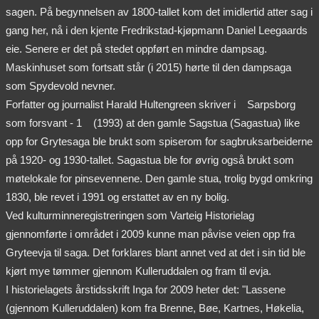
sagen. På begynnelsen av 1800-tallet kom det imidlertid atter sag i
gang her, nå i den kjente Fredrikstad-kjøpmann Daniel Leegaards
eie. Senere er det på stedet oppført en mindre dampsag.
Maskinhuset som fortsatt står (i 2015) hørte til den dampsaga
som Spydevold nevner.
Forfatter og journalist Harald Hultengreen skriver i
Sarpsborg
som forsvant - 1
(1993) at den gamle Sagstua (Sagastua) like
opp for Grytesaga ble brukt som spiserom for sagbruksarbeiderne
på 1920- og 1930-tallet. Sagastua ble for øvrig også brukt som
møtelokale for pinsevennene. Den gamle stua, trolig bygd omkring
1830, ble revet i 1991 og erstattet av en ny bolig.
Ved kulturminneregistreringen som Varteig Historielag
gjennomførte i området i 2009 kunne man påvise veien opp fra
Gryteevja til saga. Det forklares blant annet ved at det i sin tid ble
kjørt mye tømmer gjennom Kulleruddalen og fram til evja.
I historielagets årstidsskrift Inga for 2009 heter det: "Lassene
(gjennom Kulleruddalen) kom fra Brenne, Bøe, Kartnes, Høkelia,