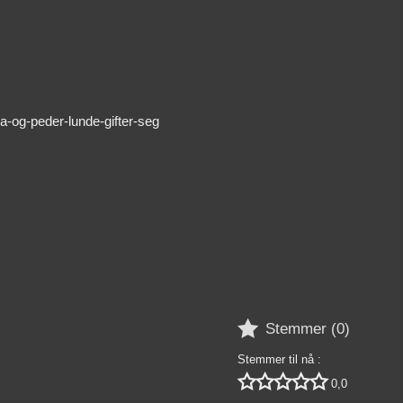
a-og-peder-lunde-gifter-seg

Stemmer (
0
)
Stemmer til nå :





0,0