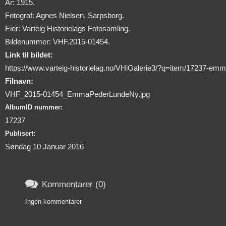
År: 1915.
Fotograf: Agnes Nielsen, Sarpsborg.
Eier: Varteig Historielags Fotosamling.
Bildenummer: VHF.2015-01454.
Link til bildet:
https://www.varteig-historielag.no/VHiGalerie3/?q=item/17237-emm
Filnavn:
VHF_2015-01454_EmmaPederLundeNy.jpg
AlbumID nummer:
17237
Publisert:
Søndag 10 Januar 2016

Kommentarer (0)
Ingen kommentarer