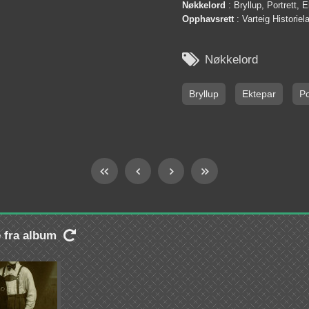
Nøkkelord
: Bryllup, Portrett, 
Opphavsrett
: Varteig Historie

Nøkkelord
Bryllup
Ektepar
Po
e fra album
