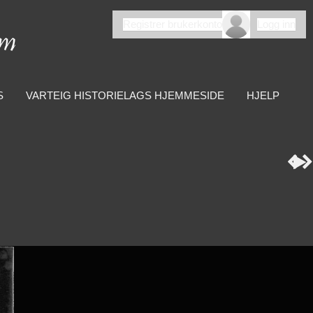
Registrer brukerkonto
Logg inn
S
VARTEIG HISTORIELAGS HJEMMESIDE
HJELP


