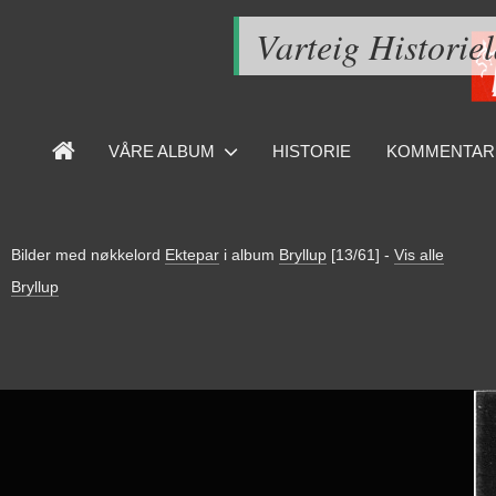
Varteig Historie
VÅRE ALBUM
HISTORIE
KOMMENTAR
Bilder med nøkkelord
Ektepar
i album
Bryllup
[13/61]
-
Vis alle
Bryllup