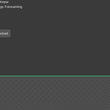
Ektepar
lags Fotosamling
rtrett