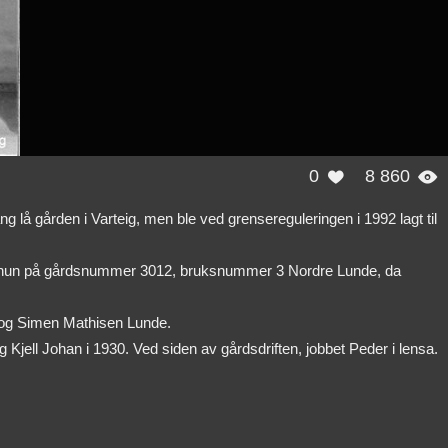
0
8 860


å gården i Varteig, men ble ved grensereguleringen i 1992 lagt til
kk hun på gårdsnummer 3012, bruksnummer 3 Nordre Lunde, da
 og Simen Mathisen Lunde.
Kjell Johan i 1930. Ved siden av gårdsdriften, jobbet Peder i lensa.