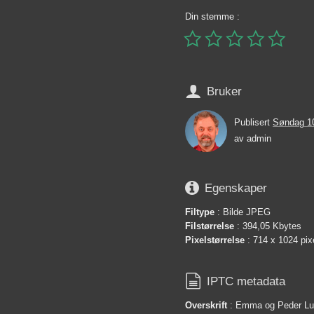
Din stemme :






Bruker
Publisert
Søndag 1
av
admin

Egenskaper
Filtype
: Bilde JPEG
Filstørrelse
: 394,05 Kbytes
Pixelstørrelse
: 714 x 1024 pix

IPTC metadata
Overskrift
: Emma og Peder Lun