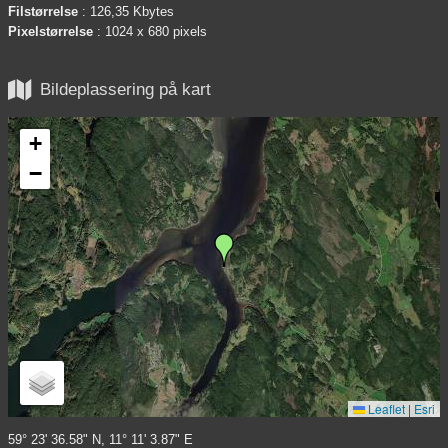
Filstørrelse
: 126,35 Kbytes
Pixelstørrelse
: 1024 x 680 pixels

Bildeplassering på kart
+
−
Leaflet
|
Esri
59° 23' 36.58" N, 11° 11' 3.87" E