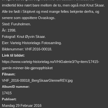
imidlertid ikke nært bare mellom de to, men også mot Knut Skaar.
Alle tre født i Skiptvet og med mange felles bekjente derfra, og
senere som oppsittere Ovaskogs.
Sted: Furuholmen.
År: 1998.
Fotograf: Knut Øyvin Skaar.
Eier: Varteig Historielags Fotosamling.
Bildenummer: VHF.2016-00018.
Link til bildet:
https://www.varteig-historielag.no/VHiGalerie3/?q=item/17415-
gamle-minner-ble-gjenoppfrisket
Filnavn:
VHF_2016-00018_BergSkaarGlenneREV.jpg
AlbumID nummer:
17415
Publisert:
Mandag 29 Februar 2016