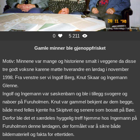
0
5 211


Gamle minner ble gjenoppfrisket
Motiv: Minnene var mange og historiene smalt i veggene da disse
tre godt voksne karene møtte hverandre en lørdag i november
1998. Fra venstre ser vi Ingolf Berg, Knut Skaar og Ingemann
Glenne.
Ingolf og Ingemann var søskenbarn og ble i tillegg svogere og
naboer på Furuholmen. Knut var gammel bekjent av dem begge,
både med felles kjente fra Skiptvet og senere som bosatt på Bøe.
Derfor ble det et særdeles hyggelig treff hjemme hos Ingemann på
Furuholmen denne lørdagen, der formålet var å sikre både
bildemateriell og fakta for ettertiden.