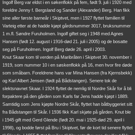
Ingolf Berg var eldst i en søkenflokk på fem, født 9. juli i 1920 med
foreldre Jenny f. Bergsland og Sander (Alexander) Berg. Han fikk
sine aller første barneår i Skiptvet, men i 1927 flyttet familien til
Varteig etter at de hadde kjøpt gårdsnummer 3017, bruksnummer
1 m.fl. Søndre Furuholmen. Ingolf giftet seg i 1948 med Agnes
Hansen (født 12. august i 1916-død 21. juli i 2005) og de bosatte
seg på Furuholmen. Ingolf Berg døde 26. april i 2003.
Knut Skaar kom til verden på Maribråten i Skiptvet 30. november i
1919, som nummer 10 i en søskenflokk på 16, men hvor fire døde
som småbarn. Foreldrene hans var Mina Hansen (fra Kjernsbekk)
og Karl Albert Jensen (født på Bådstangen). Senere tok de
slektsnavnet Skaar. I 1924 flyttet de nemlig til Nordre Skår for å bli
forpaktere på den gården som Karls far Jens hadde kjøpt i 1889.
Samtidig som Jens kjøpte Nordre Skår, flyttet han båtbyggeriet sitt
fra Bådstangen til Skår. I 1936 fikk Karl skjøte på gården. Knut ble
i 1945 gift med Gerd Glende (født 20. mai i 1925-død 29. april i
1998), og bodde først på Bru i Skiptvet, før de kort tid senere flyttet