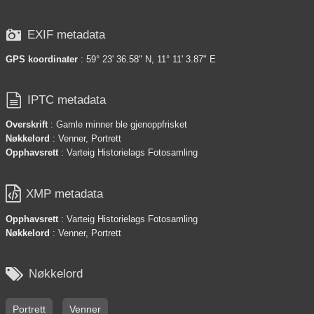

EXIF metadata
GPS koordinater
: 59° 23' 36.58" N, 11° 11' 3.87" E

IPTC metadata
Overskrift
: Gamle minner ble gjenoppfrisket
Nøkkelord
: Venner, Portrett
Opphavsrett
: Varteig Historielags Fotosamling

XMP metadata
Opphavsrett
: Varteig Historielags Fotosamling
Nøkkelord
: Venner, Portrett

Nøkkelord
Portrett
Venner