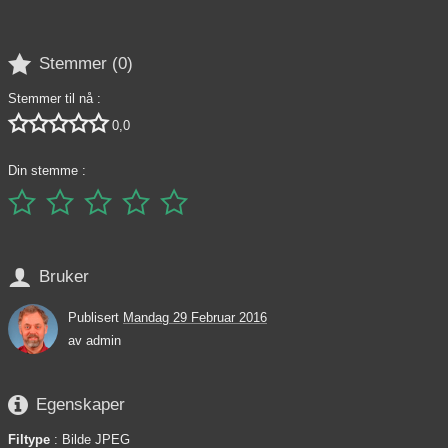

Stemmer (
0
)
Stemmer til nå :





0,0
Din stemme :






Bruker
Publisert
Mandag 29 Februar 2016
av
admin

Egenskaper
Filtype
: Bilde JPEG