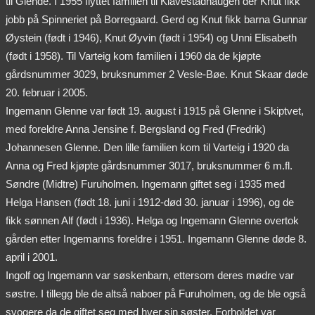
til Glende. I 1955 flyttet familien til Klavestadhaugen der Knut fikk
jobb på Spinneriet på Borregaard. Gerd og Knut fikk barna Gunnar
Øystein (født i 1946), Knut Øyvin (født i 1954) og Unni Elisabeth
(født i 1958). Til Varteig kom familien i 1960 da de kjøpte
gårdsnummer 3029, bruksnummer 2 Vesle-Bøe. Knut Skaar døde
20. februar i 2005.
Ingemann Glenne var født 19. august i 1915 på Glenne i Skiptvet,
med foreldre Anna Jensine f. Bergsland og Fred (Fredrik)
Johannesen Glenne. Den lille familien kom til Varteig i 1920 da
Anna og Fred kjøpte gårdsnummer 3017, bruksnummer 6 m.fl.
Søndre (Midtre) Furuholmen. Ingemann giftet seg i 1935 med
Helga Hansen (født 18. juni i 1912-død 30. januar i 1996), og de
fikk sønnen Alf (født i 1936). Helga og Ingemann Glenne overtok
gården etter Ingemanns foreldre i 1951. Ingemann Glenne døde 8.
april i 2001.
Ingolf og Ingemann var søskenbarn, ettersom deres mødre var
søstre. I tillegg ble de altså naboer på Furuholmen, og de ble også
svogere da de giftet seg med hver sin søster. Forholdet var