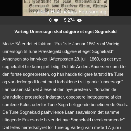
0
5 274


Varteig Unnersogn skal udgjøre et eget Sognekald
Motiv: Så er det et faktum: "Fra 1ste Januar 1861 skal Varteig
unnersogn til Tune Præstegjeld udgjøre et eget Sognekald".
Annonsen sto innrykket i Aftenposten 28. juli i 1860, og det nye
sognekallet ble kunngjort ledig. Det ble Anders Andersen som ble
den første sognepresten, og han hadde tidligere fartstid fra Tune
og var derfor godt kjent med forholdene i sitt gamle "unnersogn".
I annonsen står det å lese at den nye presten vil "foruden de
almindelige præstelige Indtægter, oppebære Indtægterne af det
samlede Kalds udenfor Tune Sogn beliggende beneficerede Gods.
De Tune Sognekald paahvilende Laan saavelsom det samme
tilliggende Enkesæde bliver det nye Sognekald uvedkommende".
Det felles herredsstyret for Tune og Varteig var i møte 17. juni i