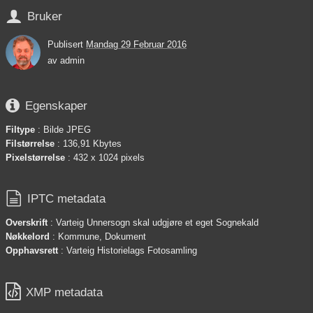

Bruker
Publisert
Mandag 29 Februar 2016
av
admin

Egenskaper
Filtype
: Bilde JPEG
Filstørrelse
: 136,91 Kbytes
Pixelstørrelse
: 432 x 1024 pixels

IPTC metadata
Overskrift
: Varteig Unnersogn skal udgjøre et eget Sognekald
Nøkkelord
: Kommune, Dokument
Opphavsrett
: Varteig Historielags Fotosamling

XMP metadata