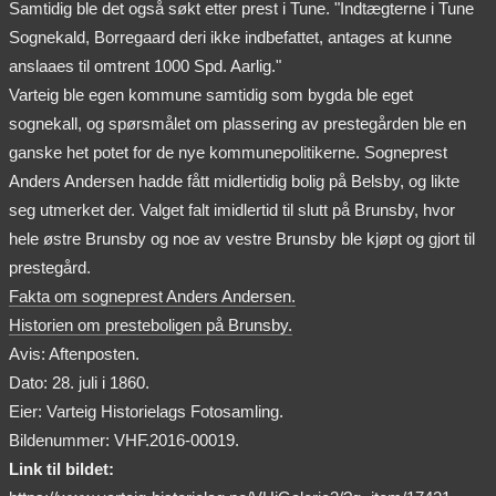
Samtidig ble det også søkt etter prest i Tune. "Indtægterne i Tune
Sognekald, Borregaard deri ikke indbefattet, antages at kunne
anslaaes til omtrent 1000 Spd. Aarlig."
Varteig ble egen kommune samtidig som bygda ble eget
sognekall, og spørsmålet om plassering av prestegården ble en
ganske het potet for de nye kommunepolitikerne. Sogneprest
Anders Andersen hadde fått midlertidig bolig på Belsby, og likte
seg utmerket der. Valget falt imidlertid til slutt på Brunsby, hvor
hele østre Brunsby og noe av vestre Brunsby ble kjøpt og gjort til
prestegård.
Fakta om sogneprest Anders Andersen.
Historien om presteboligen på Brunsby.
Avis: Aftenposten.
Dato: 28. juli i 1860.
Eier: Varteig Historielags Fotosamling.
Bildenummer: VHF.2016-00019.
Link til bildet: