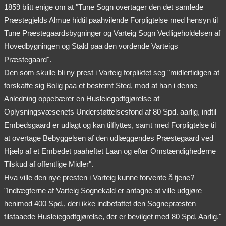
1859 blitt enige om at "Tune Sogn overtager den det samlede
Præstegjelds Almue hidtil paahvilende Forpligtelse med hensyn til
Tune Præstegaardsbygninger og Varteig Sogn Vedligeholdelsen af
Hovedbygningen og Stald paa den vordende Varteigs
Præstegaard".
Den som skulle bli ny prest i Varteig forpliktet seg "midlertidigen at
forskaffe sig Bolig paa et bestemt Sted, mod at han i denne
Anledning oppebærer en Husleiegodtgjørelse af
Oplysningsvæsenets Understøttelsesfond af 80 Spd. aarlig, indtil
Embedsgaard er udlagt og kan tilflyttes, samt med Forpligtelse til
at overtage Bebyggelsen af den udlæggendes Præstegaard ved
Hjælp af et Embedet paaheftet Laan og efter Omstændighederne
Tilskud af offentlige Midler".
Hva ville den nye presten i Varteig kunne forvente å tjene?
"Indtægterne af Varteig Sognekald er antagne at ville udgjøre
henimod 400 Spd., deri ikke indbefattet den Sognepræsten
tilstaaede Husleiegodtgjørelse, der er bevilget med 80 Spd. Aarlig."