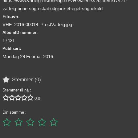
https://www.varteig-historielag.no/VHiGalerie3/?q=item/17421-
varteig-unnersogn-skal-udgjore-et-eget-sognekald
Filnavn:
VHF_2016-00019_PrestVarteig.jpg
AlbumID nummer:
17421
Publisert:
Mandag 29 Februar 2016

Stemmer (
0
)
Stemmer til nå :





0,0
Din stemme :




