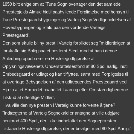
1859 blitt enige om at "Tune Sogn overtager den det samlede
Præstegjelds Almue hidtil paahvilende Forpligtelse med hensyn til
Tune Præstegaardsbygninger og Varteig Sogn Vedligeholdelsen af
Hovedbygningen og Stald paa den vordende Varteigs
Præstegaard".
Den som skulle bli ny prest i Varteig forpliktet seg "midlertidigen at
forskaffe sig Bolig paa et bestemt Sted, mod at han i denne
Anledning oppebærer en Husleiegodtgjørelse af
Oplysningsvæsenets Understøttelsesfond af 80 Spd. aarlig, indtil
Embedsgaard er udlagt og kan tilflyttes, samt med Forpligtelse til
at overtage Bebyggelsen af den udlæggendes Præstegaard ved
Hjælp af et Embedet paaheftet Laan og efter Omstændighederne
Tilskud af offentlige Midler".
Hva ville den nye presten i Varteig kunne forvente å tjene?
"Indtægterne af Varteig Sognekald er antagne at ville udgjøre
henimod 400 Spd., deri ikke indbefattet den Sognepræsten
tilstaaede Husleiegodtgjørelse, der er bevilget med 80 Spd. Aarlig."