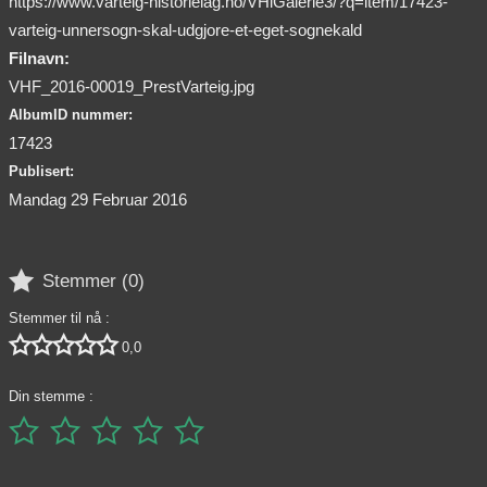
https://www.varteig-historielag.no/VHiGalerie3/?q=item/17423-
varteig-unnersogn-skal-udgjore-et-eget-sognekald
Filnavn:
VHF_2016-00019_PrestVarteig.jpg
AlbumID nummer:
17423
Publisert:
Mandag 29 Februar 2016

Stemmer (
0
)
Stemmer til nå :





0,0
Din stemme :




