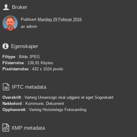

Bruker
Publisert
Mandag 29 Februar 2016
av
admin

Egenskaper
Filtype
: Bilde JPEG
Filstørrelse
: 136,91 Kbytes
Pixelstørrelse
: 432 x 1024 pixels

IPTC metadata
Overskrift
: Varteig Unnersogn skal udgjøre et eget Sognekald
Nøkkelord
: Kommune, Dokument
Opphavsrett
: Varteig Historielags Fotosamling

XMP metadata