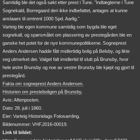
Samtidig ble det også søkt etter prest i Tune. "Indtægterne i Tune
Sognekald, Borregaard deri ikke indbefattet, antages at kunne
anslaaes til omtrent 1000 Spd. Aarlig."
Varteig ble egen kommune samtidig som bygda ble eget
sognekall, og spørsmålet om plassering av prestegården ble en
ganske het potet for de nye kommunepolitikerne. Sogneprest
Anders Andersen hadde fått midlertidig bolig på Belsby, og likte
seg utmerket der. Valget falt imidlertid til slutt på Brunsby, hvor
hele østre Brunsby og noe av vestre Brunsby ble kjøpt og gjort til
prestegård.
Fakta om sogneprest Anders Andersen.
Historien om presteboligen på Brunsby.
Avis: Aftenposten.
Dato: 28. juli i 1860.
Eier: Varteig Historielags Fotosamling.
Bildenummer: VHF.2016-00019.
Link til bildet: