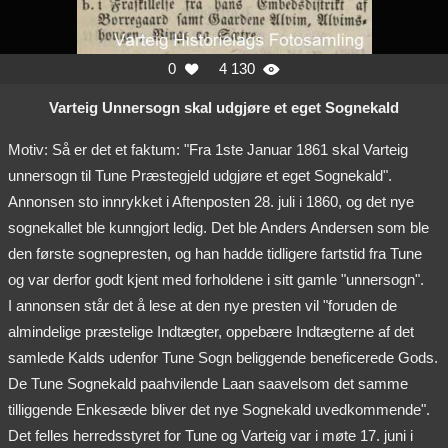
0
4 130


Varteig Unnersogn skal udgjøre et eget Sognekald
Motiv: Så er det et faktum: "Fra 1ste Januar 1861 skal Varteig
unnersogn til Tune Præstegjeld udgjøre et eget Sognekald".
Annonsen sto innrykket i Aftenposten 28. juli i 1860, og det nye
sognekallet ble kunngjort ledig. Det ble Anders Andersen som ble
den første sognepresten, og han hadde tidligere fartstid fra Tune
og var derfor godt kjent med forholdene i sitt gamle "unnersogn".
I annonsen står det å lese at den nye presten vil "foruden de
almindelige præstelige Indtægter, oppebære Indtægterne af det
samlede Kalds udenfor Tune Sogn beliggende beneficerede Gods.
De Tune Sognekald paahvilende Laan saavelsom det samme
tilliggende Enkesæde bliver det nye Sognekald uvedkommende".
Det felles herredsstyret for Tune og Varteig var i møte 17. juni i