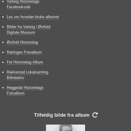
Varteig Historielags
Facebookside
Les om hvordan bruke albumet
Bilder fra Varteig i Østfold
Digitale Museum
Østfold Historielag
Rælingen Fotoalbum
Fet Historielag Album
Rakkestad Lokalsamling
Billedarkiv
Heggedal Historielags
Fotoalbum
Tilfeldig bilde fra album
