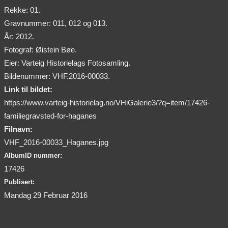
Rekke: 01.
Gravnummer: 011, 012 og 013.
År: 2012.
Fotograf: Øistein Bøe.
Eier: Varteig Historielags Fotosamling.
Bildenummer: VHF.2016-00033.
Link til bildet:
https://www.varteig-historielag.no/VHiGalerie3/?q=item/17426-
familiegravsted-for-haganes
Filnavn:
VHF_2016-00033_Haganes.jpg
AlbumID nummer:
17426
Publisert:
Mandag 29 Februar 2016