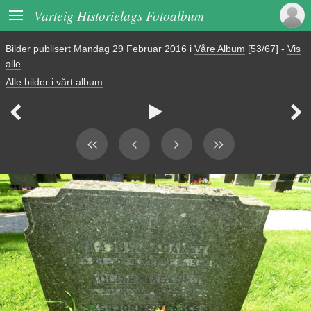

Varteig Historielags Fotoalbum
Bilder publisert
Mandag 29 Februar 2016
i
Våre Album
[53/67]
-
Vis
alle
Alle bilder i vårt album


