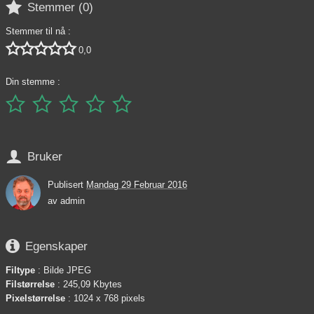

Stemmer (
0
)
Stemmer til nå :





0,0
Din stemme :






Bruker
Publisert
Mandag 29 Februar 2016
av
admin

Egenskaper
Filtype
: Bilde JPEG
Filstørrelse
: 245,09 Kbytes
Pixelstørrelse
: 1024 x 768 pixels