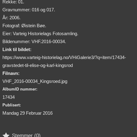
Rekke: 01.
Gravnummer: 016 og 017.
År: 2006.
Fotograf: Øistein Bøe.
Eier: Varteig Historielags Fotosamling.
Bildenummer: VHF.2016-00034.
Link til bildet:
https://www.varteig-historielag.no/VHiGalerie3/?q=item/17434-
gravstedet-til-elise-og-karl-kingsrod
Filnavn:
VHF_2016-00034_Kingsroed.jpg
AlbumID nummer:
17434
Publisert:
Mandag 29 Februar 2016

Stemmer (
0
)