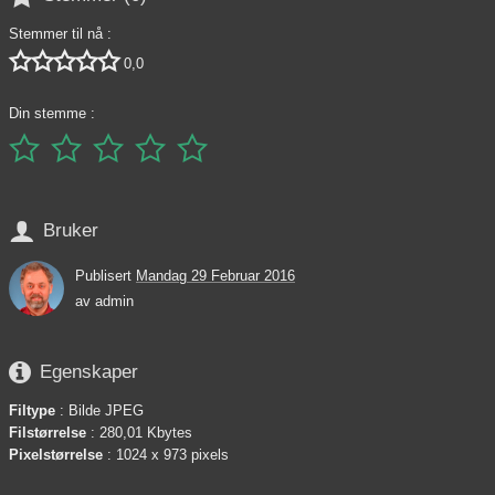
Stemmer til nå :





0,0
Din stemme :






Bruker
Publisert
Mandag 29 Februar 2016
av
admin

Egenskaper
Filtype
: Bilde JPEG
Filstørrelse
: 280,01 Kbytes
Pixelstørrelse
: 1024 x 973 pixels