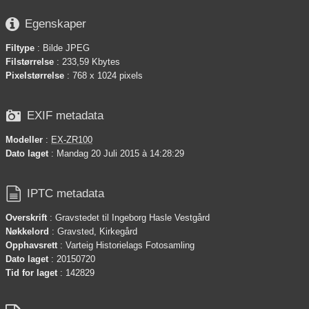

Egenskaper
Filtype
: Bilde JPEG
Filstørrelse
: 233,59 Kbytes
Pixelstørrelse
: 768 x 1024 pixels

EXIF metadata
Modeller
:
EX-ZR100
Dato laget
: Mandag 20 Juli 2015 à 14:28:29

IPTC metadata
Overskrift
: Gravstedet til Ingeborg Hasle Vestgård
Nøkkelord
: Gravsted, Kirkegård
Opphavsrett
: Varteig Historielags Fotosamling
Dato laget
: 20150720
Tid for laget
: 142829