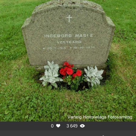
0
3 649

