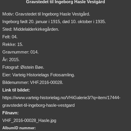
Gravstedet til Ingeborg Hasle Vestgård
Motiv: Gravstedet til Ingeborg Hasle Vestgård.
Ingeborg født 20. januar i 1915, død 10. oktober i 1935.
Sted: Middelalderkirkegården.
Felt: 04.
Rekke: 15.
Gravnummer: 014.
År: 2015.
Fotograf: Øistein Bøe.
Eier: Varteig Historielags Fotosamling.
Bildenummer: VHF.2016-00028.
Link til bildet:
https://www.varteig-historielag.no/VHiGalerie3/?q=item/17444-
gravstedet-til-ingeborg-hasle-vestgard
Filnavn:
VHF_2016-00028_Hasle.jpg
AlbumID nummer: