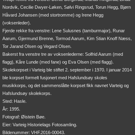
Nordvik, Cecilie Dwyer-Løken, Sølvi Ringsrud, Torun Hegg, Bjørn
Håvard Johansen (med stortromme) og Irene Hegg
(voksenleder).
Fjerde rekke fra venstre: Lene Sulusnes (tamburmajor), Runar
Aarum, Gjermund Brenne, Tormod Aarum, Kim Stian Knoff Næss,
Tor Jarand Olsen og Vegard Olsen.
Bakerst fra venstre tre av voksenlederne: Solfrid Aarum (med
flagg), Kåre Lunde (med fane) og Eva Olsen (med flagg).
Skolekorpset i Varteig ble stiftet 2. september i 1970. I januar 2014
ble korpset formelt fusjonert med Hafslundsøy skoles
musikkorps, og det sammenslåtte korpset fikk navnet Varteig og
Hafslundsøy skolekorps.
Sted: Hasle.
År: 1995.
Fotograf: Øistein Bøe.
Eier: Varteig Historielags Fotosamling.
Bildenummer: VHF.2016-00043.