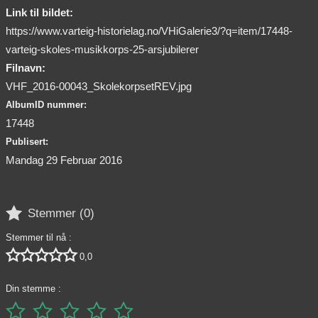
Link til bildet:
https://www.varteig-historielag.no/VHiGalerie3/?q=item/17448-
varteig-skoles-musikkorps-25-arsjubilerer
Filnavn:
VHF_2016-00043_SkolekorpsetREV.jpg
AlbumID nummer:
17448
Publisert:
Mandag 29 Februar 2016

Stemmer (
0
)
Stemmer til nå :





0,0
Din stemme :




