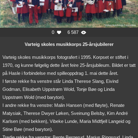
0
6 587


Varteig skoles musikkorps 25-årsjubilerer
Varteig skoles musikkorps fotografert i 1995. Korpset er stiftet i
1970, og kunne følgelig dette året feire 25-årsjubileum. Bildet er tatt
på Hasle i forbindelse med spilleoppdrag 1. mai dette året.
I første rekke fra venstre står Linda Therese Slang, Eivind
Godman, Elisabeth Uppstrøm Wold, Tonje Bøe og Linda
Uppstrøm Wold (med baryton).
I andre rekke fra venstre: Malin Hansen (med fløyte), Renate
Matysiak, Therese Dwyer Løken, Sveinung Belsby, Kim André
Karlsen (med bekken), Vibeke Lunde, Maria Midtfjell Langeid og
Stine Bøe (med baryton).
Tredje rekke fra venstre: Bente Bergerud, Marius Ringsrud, Linda