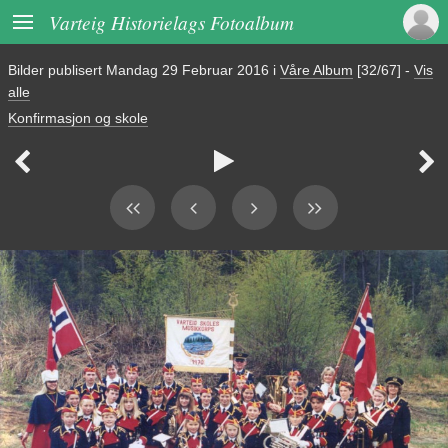

Varteig Historielags Fotoalbum
Bilder publisert
Mandag 29 Februar 2016
i
Våre Album
[32/67]
-
Vis
alle
Konfirmasjon og skole


